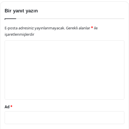
Bir yanıt yazın
E-posta adresiniz yayınlanmayacak.
Gerekli alanlar
*
ile
işaretlenmişlerdir
Y
o
r
u
m
*
Ad
*