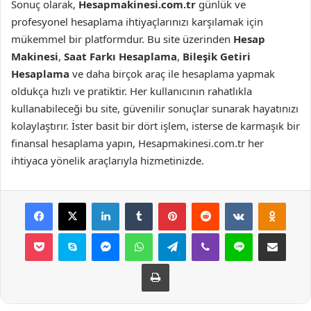
Sonuç olarak,
Hesapmakinesi.com.tr
günlük ve
profesyonel hesaplama ihtiyaçlarınızı karşılamak için
mükemmel bir platformdur. Bu site üzerinden
Hesap
Makinesi
,
Saat Farkı Hesaplama
,
Bileşik Getiri
Hesaplama
ve daha birçok araç ile hesaplama yapmak
oldukça hızlı ve pratiktir. Her kullanıcının rahatlıkla
kullanabileceği bu site, güvenilir sonuçlar sunarak hayatınızı
kolaylaştırır. İster basit bir dört işlem, isterse de karmaşık bir
finansal hesaplama yapın, Hesapmakinesi.com.tr her
ihtiyaca yönelik araçlarıyla hizmetinizde.
Facebook
X
LinkedIn
Tumblr
Pinterest
Reddit
VKontakte
Odnok
Pocket
Skype
Messenger
WhatsApp
Telegram
Viber
Line
E-Posta ile payla
Yazdır