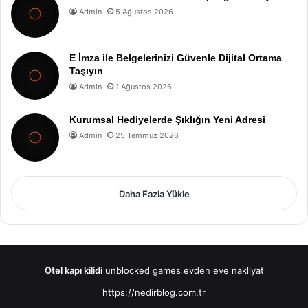
Admin
5 Ağustos 2026
E İmza ile Belgelerinizi Güvenle Dijital Ortama
Taşıyın
Admin
1 Ağustos 2026
Kurumsal Hediyelerde Şıklığın Yeni Adresi
Admin
25 Temmuz 2026
Daha Fazla Yükle
Otel kapı kilidi
unblocked games
evden eve nakliyat
https://nedirblog.com.tr