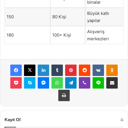
binalar
Büyük katlı
150
80 Kişi
yapılar
Alışveriş
180
100+ Kişi
merkezleri
Facebook
X
LinkedIn
Tumblr
Pinterest
Reddit
VKontakte
Odnok
Pocket
Skype
Messenger
WhatsApp
Telegram
Viber
Line
E-Posta ile payla
Yazdır
Kayıt Ol