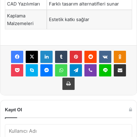
CAD Yazılımları
Farklı tasarım alternatifleri sunar
Kaplama
Estetik katkı sağlar
Malzemeleri
Facebook
X
LinkedIn
Tumblr
Pinterest
Reddit
VKontakte
Odnok
Pocket
Skype
Messenger
WhatsApp
Telegram
Viber
Line
E-Posta ile payla
Yazdır
Kayıt Ol