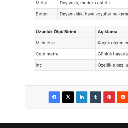
Metal
Dayanıklı, modern estetik
Beton
Dayanıklılık, hava koşullarına karş
Uzunluk Ölçü Birimi
Açıklama
Milimetre
Küçük ölçümler 
Centimetre
Günlük hayatta
İnç
Özellikle bazı u
Facebook
X
LinkedIn
Tumblr
Pintere