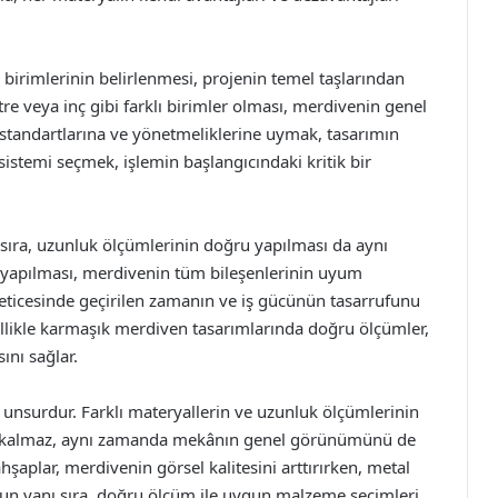
birimlerinin belirlenmesi, projenin temel taşlarından
tre veya inç gibi farklı birimler olması, merdivenin genel
at standartlarına ve yönetmeliklerine uymak, tasarımın
sistemi seçmek, işlemin başlangıcındaki kritik bir
ıra, uzunluk ölçümlerinin doğru yapılması da aynı
 yapılması, merdivenin tüm bileşenlerinin uyum
neticesinde geçirilen zamanın ve iş gücünün tasarrufunu
llikle karmaşık merdiven tasarımlarında doğru ölçümler,
ını sağlar.
 unsurdur. Farklı materyallerin ve uzunluk ölçümlerinin
akla kalmaz, aynı zamanda mekânın genel görünümünü de
hşaplar, merdivenin görsel kalitesini arttırırken, metal
nun yanı sıra, doğru ölçüm ile uygun malzeme seçimleri,