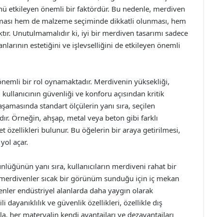
nü etkileyen önemli bir faktördür. Bu nedenle, merdiven
ınması hem de malzeme seçiminde dikkatli olunması, hem
tır. Unutulmamalıdır ki, iyi bir merdiven tasarımı sadece
nlarının estetiğini ve işlevselliğini de etkileyen önemli
nemli bir rol oynamaktadır. Merdivenin yüksekliği,
 kullanıcının güvenliği ve konforu açısından kritik
şamasında standart ölçülerin yanı sıra, seçilen
ıdır. Örneğin, ahşap, metal veya beton gibi farklı
et özellikleri bulunur. Bu öğelerin bir araya getirilmesi,
yol açar.
lüğünün yanı sıra, kullanıcıların merdiveni rahat bir
p merdivenler sıcak bir görünüm sunduğu için iç mekan
enler endüstriyel alanlarda daha yaygın olarak
i dayanıklılık ve güvenlik özellikleri, özellikle dış
yla, her materyalin kendi avantajları ve dezavantajları