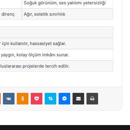
Soğuk görünüm, ses yalıtımı yetersizliği
ı direnç
Ağır, estetik sınırlılık
için kullanılır, hassasiyet sağlar.
 yaygın, kolay ölçüm imkânı sunar.
luslararası projelerde tercih edilir.
st
Reddit
VKontakte
Odnoklassniki
Pocket
Skype
Messenger
E-Posta ile paylaş
Yazdır