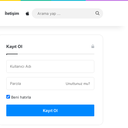
Sitemap
Arama
İletişim
yap
...
Kayıt Ol
Unuttunuz mu?
Beni hatırla
Kayıt Ol