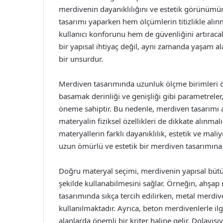
merdivenin dayanıklılığını ve estetik görünümü
tasarımı yaparken hem ölçümlerin titizlikle al
kullanıcı konforunu hem de güvenliğini artıracak
bir yapısal ihtiyaç değil, aynı zamanda yaşam ala
bir unsurdur.
Merdiven tasarımında uzunluk ölçme birimleri ö
basamak derinliği ve genişliği gibi parametreler,
öneme sahiptir. Bu nedenle, merdiven tasarımı a
materyalin fiziksel özellikleri de dikkate alınmal
materyallerin farklı dayanıklılık, estetik ve maliy
uzun ömürlü ve estetik bir merdiven tasarımına 
Doğru materyal seçimi, merdivenin yapısal bütün
şekilde kullanabilmesini sağlar. Örneğin, ahşa
tasarımında sıkça tercih edilirken, metal merdiv
kullanılmaktadır. Ayrıca, beton merdivenlerle ilgil
alanlarda önemli bir kriter haline gelir. Dolayısı