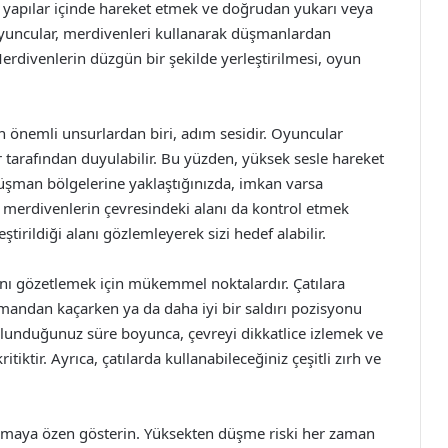
k yapılar içinde hareket etmek ve doğrudan yukarı veya
 Oyuncular, merdivenleri kullanarak düşmanlardan
Merdivenlerin düzgün bir şekilde yerleştirilmesi, oyun
 önemli unsurlardan biri, adım sesidir. Oyuncular
 tarafından duyulabilir. Bu yüzden, yüksek sesle hareket
üşman bölgelerine yaklaştığınızda, imkan varsa
merdivenlerin çevresindeki alanı da kontrol etmek
irildiği alanı gözlemleyerek sizi hedef alabilir.
anı gözetlemek için mükemmel noktalardır. Çatılara
andan kaçarken ya da daha iyi bir saldırı pozisyonu
bulunduğunuz süre boyunca, çevreyi dikkatlice izlemek ve
iktir. Ayrıca, çatılarda kullanabileceğiniz çeşitli zırh ve
amaya özen gösterin. Yüksekten düşme riski her zaman