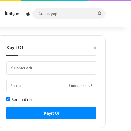
Sitemap
Arama
İletişim
yap
...
Kayıt Ol
Unuttunuz mu?
Beni hatırla
Kayıt Ol