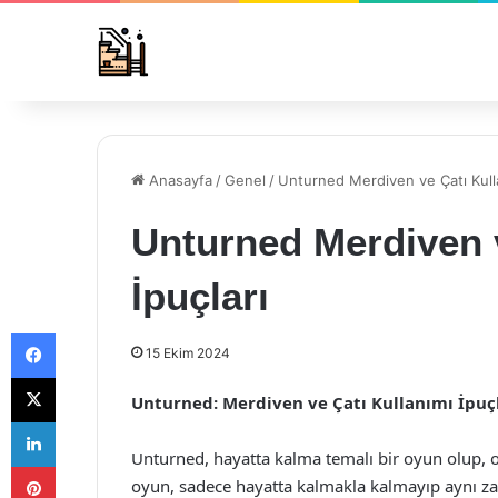
Anasayfa
/
Genel
/
Unturned Merdiven ve Çatı Kulla
Unturned Merdiven v
İpuçları
Facebook
15 Ekim 2024
X
Unturned: Merdiven ve Çatı Kullanımı İpuç
LinkedIn
Unturned, hayatta kalma temalı bir oyun olup, o
Pinterest
oyun, sadece hayatta kalmakla kalmayıp aynı zam