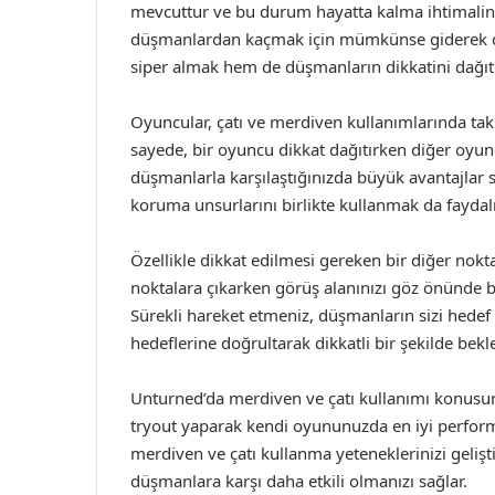
mevcuttur ve bu durum hayatta kalma ihtimaliniz
düşmanlardan kaçmak için mümkünse giderek d
siper almak hem de düşmanların dikkatini dağıt
Oyuncular, çatı ve merdiven kullanımlarında takım
sayede, bir oyuncu dikkat dağıtırken diğer oyuncu
düşmanlarla karşılaştığınızda büyük avantajlar 
koruma unsurlarını birlikte kullanmak da faydalı 
Özellikle dikkat edilmesi gereken bir diğer nokt
noktalara çıkarken görüş alanınızı göz önünde b
Sürekli hareket etmeniz, düşmanların sizi hedef alm
hedeflerine doğrultarak dikkatli bir şekilde bekl
Unturned’da merdiven ve çatı kullanımı konusun
tryout yaparak kendi oyununuzda en iyi perfor
merdiven ve çatı kullanma yeteneklerinizi gelişt
düşmanlara karşı daha etkili olmanızı sağlar.