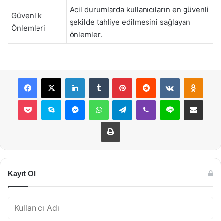
Acil durumlarda kullanıcıların en güvenli
Güvenlik
şekilde tahliye edilmesini sağlayan
Önlemleri
önlemler.
Facebook
X
LinkedIn
Tumblr
Pinterest
Reddit
VKontakte
Odnok
Pocket
Skype
Messenger
WhatsApp
Telegram
Viber
Line
E-Posta ile payla
Yazdır
Kayıt Ol