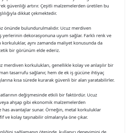
ek güvenliği artırır. Çeşitli malzemelerden üretilen bu
lılığıyla dikkat çekmektedir.
göz önünde bulundurulmalıdır. Ucuz merdiven
iş yerlerinin dekorasyonuna uyum sağlar. Farklı renk ve
eden korkuluklar, aynı zamanda maliyet konusunda da
stetik bir görünüm elde ederiz.
 merdiven korkulukları, genellikle kolay ve anlaşılır bir
an tasarrufu sağlanır, hem de ek iş gücüne ihtiyaç
larına kısa sürede kurarak güvenli bir alan yaratabilirler.
atlarının değişmesinde etkili bir faktördür. Ucuz
al veya ahşap gibi ekonomik malzemelerden
e has avantajlar sunar. Örneğin, metal korkuluklar
fif ve kolay taşınabilir olmalarıyla öne çıkar.
nliğini sağlamanın ötesinde, kullanıcı deneyimini de