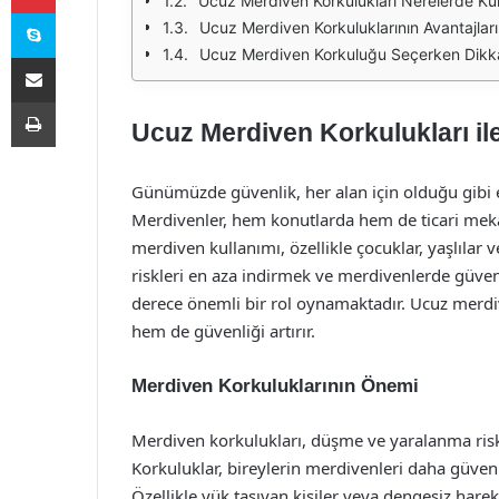
Ucuz Merdiven Korkulukları Nerelerde Kull
Skype
Ucuz Merdiven Korkuluklarının Avantajları
Ucuz Merdiven Korkuluğu Seçerken Dikka
E-Posta ile paylaş
Yazdır
Ucuz Merdiven Korkulukları il
Günümüzde güvenlik, her alan için olduğu gibi e
Merdivenler, hem konutlarda hem de ticari mekan
merdiven kullanımı, özellikle çocuklar, yaşlılar ve 
riskleri en aza indirmek ve merdivenlerde güve
derece önemli bir rol oynamaktadır. Ucuz merdi
hem de güvenliği artırır.
Merdiven Korkuluklarının Önemi
Merdiven korkulukları, düşme ve yaralanma riski
Korkuluklar, bireylerin merdivenleri daha güvenl
Özellikle yük taşıyan kişiler veya dengesiz harek