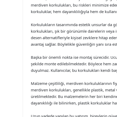
merdiven korkulukları, bu riskleri minimize eder
korkuluklar, hem dayanıklılığıyla hem de kullanış
Korkulukların tasarımında estetik unsurlar da 
korkulukları, şık bir görünümle dairelerin veya 
desen alternatifleriyle kişisel zevklere hitap 
avantaj sağlar. Böylelikle güvenliğin yanı sıra e
Başka bir önemli nokta ise montaj sürecidir. Ucuz
şekilde monte edilebilmektedir. Böylece hem zam
duyulmaz. Kullanıcılar, bu korkulukları kendi baş
Malzeme çeşitliliği, merdiven korkuluklarının fiy
merdiven korkulukları, genellikle plastik, met
üretilmektedir. Bu malzemelerin her biri kendin
dayanıklılığı ile bilinirken, plastik korkuluklar ha
Uzun vadede yapılan bu yatırım, bireylerin güve