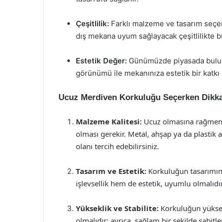
Çeşitlilik:
Farklı malzeme ve tasarım seçene
dış mekana uyum sağlayacak çeşitlilikte bu
Estetik Değer:
Günümüzde piyasada buluna
görünümü ile mekanınıza estetik bir katkı s
Ucuz Merdiven Korkuluğu Seçerken Dikka
Malzeme Kalitesi:
Ucuz olmasına rağmen,
olması gerekir. Metal, ahşap ya da plastik 
olanı tercih edebilirsiniz.
Tasarım ve Estetik:
Korkuluğun tasarımın
işlevsellik hem de estetik, uyumlu olmalıdır
Yükseklik ve Stabilite:
Korkuluğun yüksekl
olmalıdır; ayrıca, sağlam bir şekilde sabitle