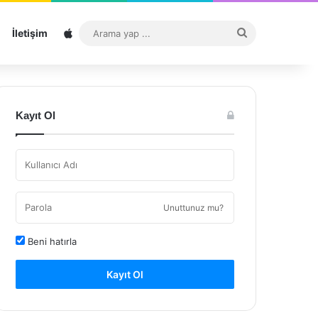
Sitemap
Arama
İletişim
yap
...
Kayıt Ol
Unuttunuz mu?
Beni hatırla
Kayıt Ol