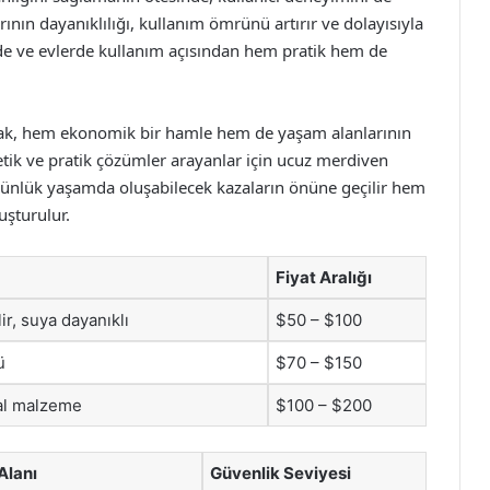
nın dayanıklılığı, kullanım ömrünü artırır ve dolayısıyla
nde ve evlerde kullanım açısından hem pratik hem de
mak, hem ekonomik bir hamle hem de yaşam alanlarının
tetik ve pratik çözümler arayanlar için ucuz merdiven
m günlük yaşamda oluşabilecek kazaların önüne geçilir hem
şturulur.
Fiyat Aralığı
lir, suya dayanıklı
$50 – $100
ü
$70 – $150
al malzeme
$100 – $200
Alanı
Güvenlik Seviyesi