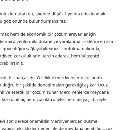
lukları ararken, sadece düşük fiyatına odaklanmak
u göz önünde bulundurmalısınız.
ırmak hem de ekonomik bir çözüm arayanlar için
nde merdivenlerdeki düşme ve yaralanma risklerini en aza
 güvenliğini sağlayabilirsiniz. Unutulmamalıdır ki,
diven korkuluklarını tercih ederek, hem bütçenizi
rabilirsiniz.
emli bir parçasıdır. Özellikle merdivenlerin kullanım
n doğru bir şekilde donatılmaları gerektiği aşikar. Ucuz
nli ve estetik bir çözüm sunar. Merdivenlerde meydana
 korkuluklar, hem çocuklu aileler hem de yaşlı bireyler
levi son derece önemlidir. Merdivenlerden düşme
, yapısal eksiklikler nedeni ile de meydana gelebilir. Ucuz