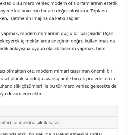
ektedir. Bu merdivenler, modern ofis ortamlarının estetik
viyede kullanıcı için bir artı değer oluşturur. Toplantı
ken, işletmenin imajına da katkı sağlar.
rım yapmak, modern mimarinin güçlü bir parçasıdır. Uçan
ekleyerek iç mekânlarda enerjinin doğru kullanılmasına
arlık anlayışına uygun olarak tasarım yapmak, hem
racı olmaktan öte, modern mimari tasarımın önemli bir
evsel olarak sunduğu avantajlar ile birçok projede tercih
mühendislik çözümleri ile bu tür merdivenler, gelecekte de
ya devam edecektir.
mleri ile mekâna şıklık katar.
 arasında etkili bir şekilde hareket etmesini sağlar.