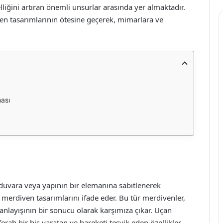
ğini artıran önemli unsurlar arasında yer almaktadır.
n tasarımlarının ötesine geçerek, mimarlara ve
ası
uvara veya yapının bir elemanına sabitlenerek
 merdiven tasarımlarını ifade eder. Bu tür merdivenler,
anlayışının bir sonucu olarak karşımıza çıkar. Uçan
erah bir his yaratan ve hareketi teşvik eden özellikler