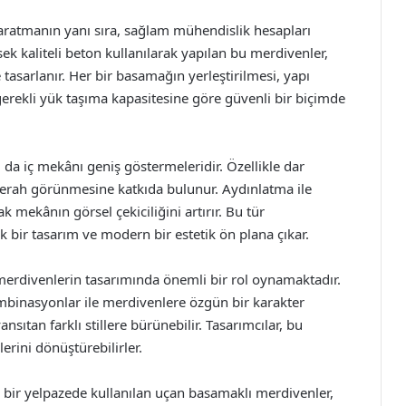
 yaratmanın yanı sıra, sağlam mühendislik hesapları
sek kaliteli beton kullanılarak yapılan bu merdivenler,
e tasarlanır. Her bir basamağın yerleştirilmesi, yapı
 gerekli yük taşıma kapasitesine göre güvenli bir biçimde
da iç mekânı geniş göstermeleridir. Özellikle dar
ferah görünmesine katkıda bulunur. Aydınlatma ile
k mekânın görsel çekiciliğini artırır. Bu tür
ık bir tasarım ve modern bir estetik ön plana çıkar.
merdivenlerin tasarımında önemli bir rol oynamaktadır.
mbinasyonlar ile merdivenlere özgün bir karakter
ansıtan farklı stillere bürünebilir. Tasarımcılar, bu
elerini dönüştürebilirler.
 bir yelpazede kullanılan uçan basamaklı merdivenler,