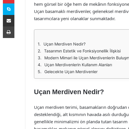
Skype
hem görsel bir öğe hem de mekânın fonksiyonelli
Uçan basamaklı merdivenler, geleneksel merdive
E-Posta ile paylaş
tasarımcılara yeni olanaklar sunmaktadır.
Yazdır
Uçan Merdiven Nedir?
Tasarımın Estetik ve Fonksiyonellik İlişkisi
Modern Mimari ile Uçan Merdivenlerin Buluşm
Uçan Merdivenlerin Kullanım Alanları
Gelecekte Uçan Merdivenler
Uçan Merdiven Nedir?
Uçan merdiven terimi, basamakların doğrudan d
desteklendiği, alt kısmının havada asılı durduğu
genellikle minimalizmi ön planda tutan tasarım 
basamaklar, mekanın görsel algısını değiştiren, f