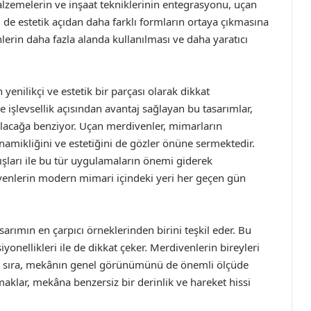
alzemelerin ve inşaat tekniklerinin entegrasyonu, uçan
 de estetik açıdan daha farklı formların ortaya çıkmasına
lerin daha fazla alanda kullanılması ve daha yaratıcı
nilikçi ve estetik bir parçası olarak dikkat
 işlevsellik açısından avantaj sağlayan bu tasarımlar,
ulacağa benziyor. Uçan merdivenler, mimarların
inamikliğini ve estetiğini de gözler önüne sermektedir.
ışları ile bu tür uygulamaların önemi giderek
venlerin modern mimari içindeki yeri her geçen gün
ımın en çarpıcı örneklerinden birini teşkil eder. Bu
siyonellikleri ile de dikkat çeker. Merdivenlerin bireyleri
yanı sıra, mekânın genel görünümünü de önemli ölçüde
maklar, mekâna benzersiz bir derinlik ve hareket hissi