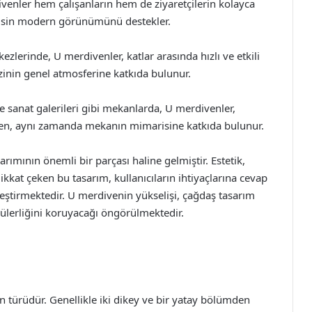
ivenler hem çalışanların hem de ziyaretçilerin kolayca
fisin modern görünümünü destekler.
ezlerinde, U merdivenler, katlar arasında hızlı ve etkili
kezinin genel atmosferine katkıda bulunur.
e sanat galerileri gibi mekanlarda, U merdivenler,
ırırken, aynı zamanda mekanın mimarisine katkıda bulunur.
mının önemli bir parçası haline gelmiştir. Estetik,
e dikkat çeken bu tasarım, kullanıcıların ihtiyaçlarına cevap
ştirmektedir. U merdivenin yükselişi, çağdaş tasarım
pülerliğini koruyacağı öngörülmektedir.
 türüdür. Genellikle iki dikey ve bir yatay bölümden