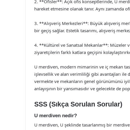
2. **Ofisler**: Açık ofis konseptlerinde, U merd
hareket etmesine olanak tanır. Aynı zamanda o
3. **Alışveriş Merkezleri**: Büyük alışveriş merk
bir geçiş sağlar. Estetik tasarımı, alışveriş mer
4. **Kültürel ve Sanatsal Mekanlar**: Müzeler v
ziyaretçilerin farklı katlara geçişini kolaylaşt
U merdiven, modern mimarinin ve iç mekan tasarı
işlevsellik ve alan verimliliği gibi avantajları il
vermekte ve mekanların genel görünümünü iyile
anlayışının bir yansımasıdır ve gelecekte de po
SSS (Sıkça Sorulan Sorular)
U merdiven nedir?
U merdiven, U şeklinde tasarlanmış bir merdiven