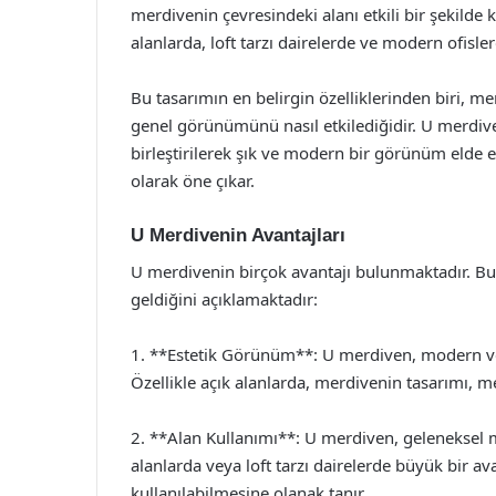
merdivenin çevresindeki alanı etkili bir şekilde 
alanlarda, loft tarzı dairelerde ve modern ofisle
Bu tasarımın en belirgin özelliklerinden biri, m
genel görünümünü nasıl etkilediğidir. U merdiv
birleştirilerek şık ve modern bir görünüm elde e
olarak öne çıkar.
U Merdivenin Avantajları
U merdivenin birçok avantajı bulunmaktadır. Bu
geldiğini açıklamaktadır:
1. **Estetik Görünüm**: U merdiven, modern ve ş
Özellikle açık alanlarda, merdivenin tasarımı, m
2. **Alan Kullanımı**: U merdiven, geleneksel m
alanlarda veya loft tarzı dairelerde büyük bir av
kullanılabilmesine olanak tanır.