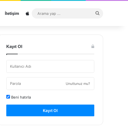
Sitemap
Arama
İletişim
yap
...
Kayıt Ol
Unuttunuz mu?
Beni hatırla
Kayıt Ol