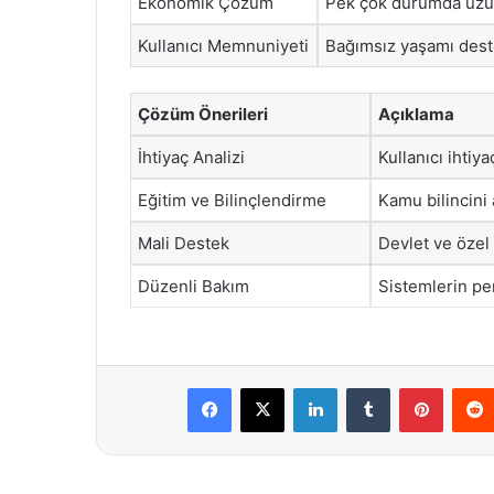
Ekonomik Çözüm
Pek çok durumda uzun
Kullanıcı Memnuniyeti
Bağımsız yaşamı deste
Çözüm Önerileri
Açıklama
İhtiyaç Analizi
Kullanıcı ihtiy
Eğitim ve Bilinçlendirme
Kamu bilincini 
Mali Destek
Devlet ve özel 
Düzenli Bakım
Sistemlerin pe
Facebook
X
LinkedIn
Tumblr
Pintere