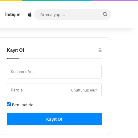
Sitemap
Arama
İletişim
yap
...
Kayıt Ol
Unuttunuz mu?
Beni hatırla
Kayıt Ol