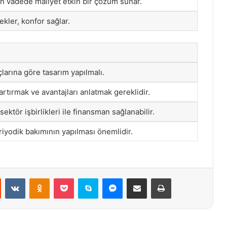
 vadede maliyet etkin bir çözüm sunar.
kler, konfor sağlar.
açlarına göre tasarım yapılmalı.
artırmak ve avantajları anlatmak gereklidir.
sektör işbirlikleri ile finansman sağlanabilir.
riyodik bakımının yapılması önemlidir.
st
Reddit
VKontakte
Odnoklassniki
Pocket
Skype
Messenger
E-Posta ile paylaş
Yazdır