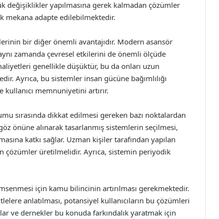
k değişiklikler yapılmasına gerek kalmadan çözümler
 çok mekana adapte edilebilmektedir.
lerinin bir diğer önemli avantajıdır. Modern asansör
, aynı zamanda çevresel etkilerini de önemli ölçüde
aliyetleri genellikle düşüktür, bu da onları uzun
r. Ayrıca, bu sistemler insan gücüne bağımlılığı
 kullanıcı memnuniyetini artırır.
mu sırasında dikkat edilmesi gereken bazı noktalardan
göz önüne alınarak tasarlanmış sistemlerin seçilmesi,
asına katkı sağlar. Uzman kişiler tarafından yapılan
un çözümler üretilmelidir. Ayrıca, sistemin periyodik
msenmesi için kamu bilincinin artırılması gerekmektedir.
tlelere anlatılması, potansiyel kullanıcıların bu çözümleri
uklar ve dernekler bu konuda farkındalık yaratmak için