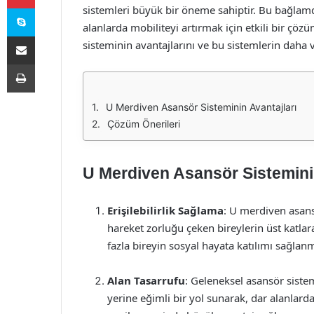
Skype
sistemleri büyük bir öneme sahiptir. Bu bağlamd
alanlarda mobiliteyi artırmak için etkili bir ç
E-Posta ile paylaş
sisteminin avantajlarını ve bu sistemlerin daha ve
Yazdır
U Merdiven Asansör Sisteminin Avantajları
Çözüm Önerileri
U Merdiven Asansör Sisteminin
Erişilebilirlik Sağlama
: U merdiven asans
hareket zorluğu çeken bireylerin üst katla
fazla bireyin sosyal hayata katılımı sağlanm
Alan Tasarrufu
: Geleneksel asansör sistem
yerine eğimli bir yol sunarak, dar alanlarda 