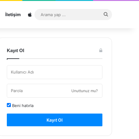
Sitemap
Arama
İletişim
yap
...
Kayıt Ol
Unuttunuz mu?
Beni hatırla
Kayıt Ol