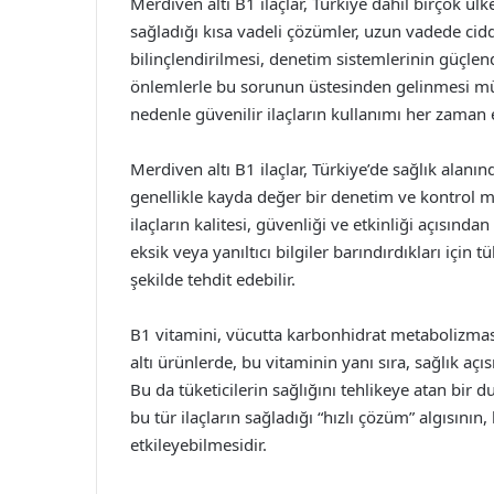
Merdiven altı B1 ilaçlar, Türkiye dahil birçok ül
sağladığı kısa vadeli çözümler, uzun vadede cidd
bilinçlendirilmesi, denetim sistemlerinin güçlen
önlemlerle bu sorunun üstesinden gelinmesi müm
nedenle güvenilir ilaçların kullanımı her zaman 
Merdiven altı B1 ilaçlar, Türkiye’de sağlık alanın
genellikle kayda değer bir denetim ve kontrol m
ilaçların kalitesi, güvenliği ve etkinliği açısından 
eksik veya yanıltıcı bilgiler barındırdıkları için 
şekilde tehdit edebilir.
B1 vitamini, vücutta karbonhidrat metabolizmas
altı ürünlerde, bu vitaminin yanı sıra, sağlık aç
Bu da tüketicilerin sağlığını tehlikeye atan bir 
bu tür ilaçların sağladığı “hızlı çözüm” algısının,
etkileyebilmesidir.