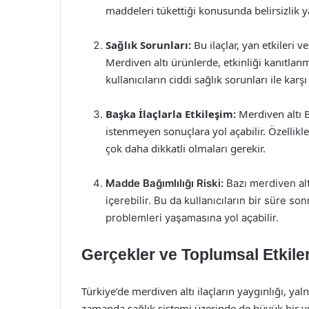
maddeleri tükettiği konusunda belirsizlik ya
Sağlık Sorunları:
Bu ilaçlar, yan etkileri v
Merdiven altı ürünlerde, etkinliği kanıtlanm
kullanıcıların ciddi sağlık sorunları ile kar
Başka İlaçlarla Etkileşim:
Merdiven altı B1
istenmeyen sonuçlara yol açabilir. Özellikl
çok daha dikkatli olmaları gerekir.
Madde Bağımlılığı Riski:
Bazı merdiven altı
içerebilir. Bu da kullanıcıların bir süre s
problemleri yaşamasına yol açabilir.
Gerçekler ve Toplumsal Etkile
Türkiye’de merdiven altı ilaçların yaygınlığı, yal
zamanda sağlık sistemi üzerinde de büyük bir yü