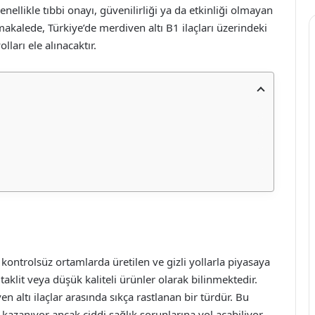
nellikle tıbbi onayı, güvenilirliği ya da etkinliği olmayan
akalede, Türkiye’de merdiven altı B1 ilaçları üzerindeki
lları ele alınacaktır.
, kontrolsüz ortamlarda üretilen ve gizli yollarla piyasaya
, taklit veya düşük kaliteli ürünler olarak bilinmektedir.
en altı ilaçlar arasında sıkça rastlanan bir türdür. Bu
ik kazanıyor ancak ciddi sağlık sorunlarına yol açabiliyor.