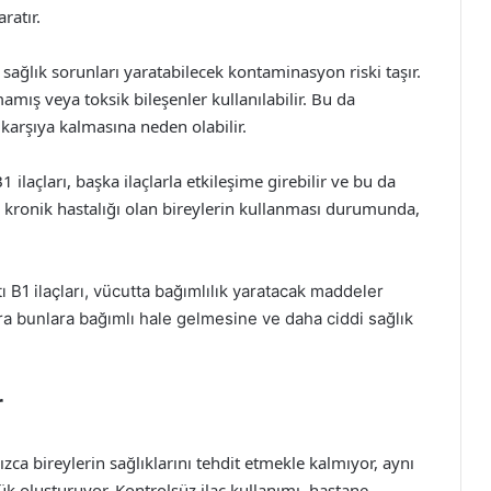
ratır.
e sağlık sorunları yaratabilecek kontaminasyon riski taşır.
amış veya toksik bileşenler kullanılabilir. Bu da
şı karşıya kalmasına neden olabilir.
 ilaçları, başka ilaçlarla etkileşime girebilir ve bu da
e kronik hastalığı olan bireylerin kullanması durumunda,
 B1 ilaçları, vücutta bağımlılık yaratacak maddeler
onra bunlara bağımlı hale gelmesine ve daha ciddi sağlık
r
nızca bireylerin sağlıklarını tehdit etmekle kalmıyor, aynı
k oluşturuyor. Kontrolsüz ilaç kullanımı, hastane