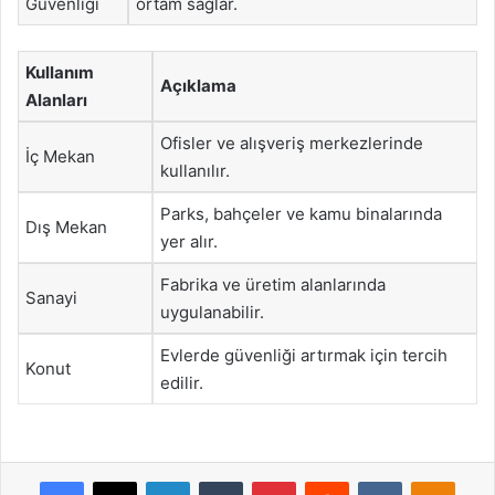
Güvenliği
ortam sağlar.
Kullanım
Açıklama
Alanları
Ofisler ve alışveriş merkezlerinde
İç Mekan
kullanılır.
Parks, bahçeler ve kamu binalarında
Dış Mekan
yer alır.
Fabrika ve üretim alanlarında
Sanayi
uygulanabilir.
Evlerde güvenliği artırmak için tercih
Konut
edilir.
Facebook
X
LinkedIn
Tumblr
Pinterest
Reddit
VKontakte
Odnok