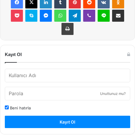
Pocket
Skype
Messenger
WhatsApp
Telegram
Viber
Line
E-Posta ile payla
Yazdır
Kayıt Ol
Unuttunuz mu?
Beni hatırla
Kayıt Ol