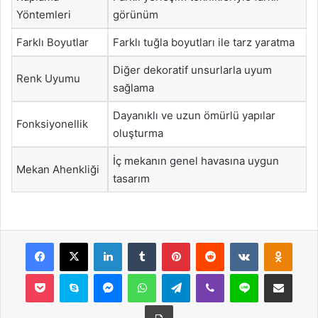
Yöntemleri
görünüm
Farklı Boyutlar
Farklı tuğla boyutları ile tarz yaratma
Diğer dekoratif unsurlarla uyum
Renk Uyumu
sağlama
Dayanıklı ve uzun ömürlü yapılar
Fonksiyonellik
oluşturma
İç mekanın genel havasına uygun
Mekan Ahenkliği
tasarım
Facebook
X
LinkedIn
Tumblr
Pinterest
Reddit
VKontakte
Odnok
Pocket
Skype
Messenger
WhatsApp
Telegram
Viber
Line
E-Posta ile payla
Yazdır