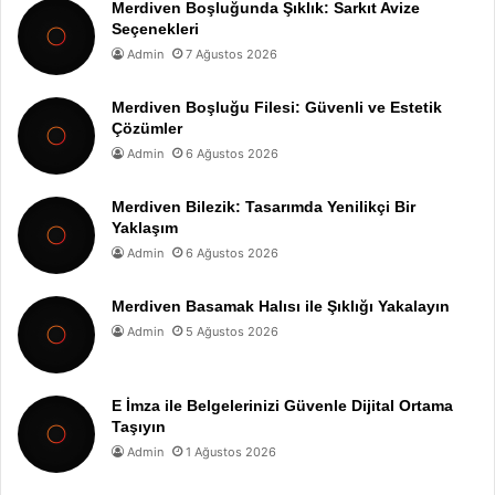
Merdiven Boşluğunda Şıklık: Sarkıt Avize
Seçenekleri
Admin
7 Ağustos 2026
Merdiven Boşluğu Filesi: Güvenli ve Estetik
Çözümler
Admin
6 Ağustos 2026
Merdiven Bilezik: Tasarımda Yenilikçi Bir
Yaklaşım
Admin
6 Ağustos 2026
Merdiven Basamak Halısı ile Şıklığı Yakalayın
Admin
5 Ağustos 2026
E İmza ile Belgelerinizi Güvenle Dijital Ortama
Taşıyın
Admin
1 Ağustos 2026