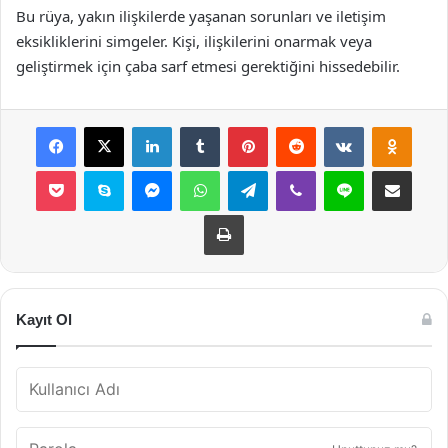
Bu rüya, yakın ilişkilerde yaşanan sorunları ve iletişim
eksikliklerini simgeler. Kişi, ilişkilerini onarmak veya
geliştirmek için çaba sarf etmesi gerektiğini hissedebilir.
Facebook
X
LinkedIn
Tumblr
Pinterest
Reddit
VKontakte
Odnok
Pocket
Skype
Messenger
WhatsApp
Telegram
Viber
Line
E-Posta ile payla
Yazdır
Kayıt Ol