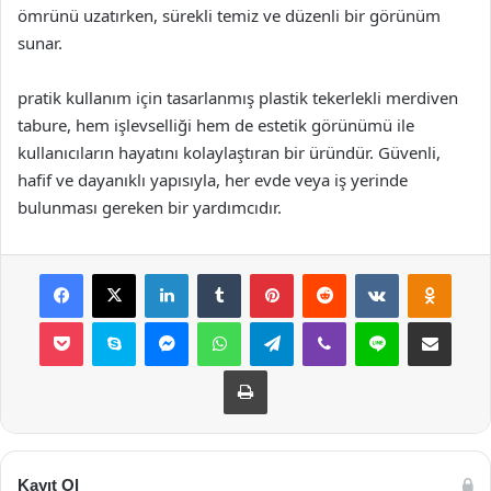
ömrünü uzatırken, sürekli temiz ve düzenli bir görünüm
sunar.
pratik kullanım için tasarlanmış plastik tekerlekli merdiven
tabure, hem işlevselliği hem de estetik görünümü ile
kullanıcıların hayatını kolaylaştıran bir üründür. Güvenli,
hafif ve dayanıklı yapısıyla, her evde veya iş yerinde
bulunması gereken bir yardımcıdır.
Facebook
X
LinkedIn
Tumblr
Pinterest
Reddit
VKontakte
Odnok
Pocket
Skype
Messenger
WhatsApp
Telegram
Viber
Line
E-Posta ile payla
Yazdır
Kayıt Ol