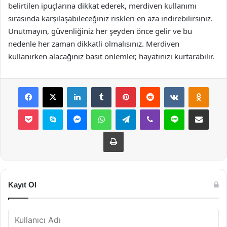
belirtilen ipuçlarına dikkat ederek, merdiven kullanımı
sırasında karşılaşabileceğiniz riskleri en aza indirebilirsiniz.
Unutmayın, güvenliğiniz her şeyden önce gelir ve bu
nedenle her zaman dikkatli olmalısınız. Merdiven
kullanırken alacağınız basit önlemler, hayatınızı kurtarabilir.
Facebook
X
LinkedIn
Tumblr
Pinterest
Reddit
VKontakte
Odnok
Pocket
Skype
Messenger
WhatsApp
Telegram
Viber
Line
E-Posta ile payla
Yazdır
Kayıt Ol