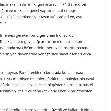
mlar, mekanın dinamikliğini artırabilir. PNG merdiven
eceğini ve mekanın genel yapısına nasıl entegre
likle küçük alanlarda yer tasarrufu sağlarken, aynı
lir.
ilmemesi gereken bir diğer önemli unsurdur.
D ışıklar, hem güvenliği artırır hem de estetik bir
 ışıklandırma çözümlerinin merdiven tasarımına nasıl
nlerin yan duvarlarına yerleştirilen sanat eserleri veya
ol oynar. Farklı renklerin bir arada kullanılması,
r. PNG merdiven resimleri, farklı renk paletlerinin nasıl
rini nasıl etkileyebileceğini gösterir. Örneğin, pastel
ilirken, cesur ve canlı renklerle enerjik bir atmosfer
ar önemlidir. Merdivenlerin güvenli ve kullanışlı olması,