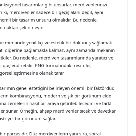
nksiyonel tasarımlar gibi unsurlar, merdivenlerinizi
n ki, merdivenler sadece bir geçiş alanı değil, aynı
nemli bir tasarım unsuru olmalıdır. Bu nedenle,
llanmaktan çekinmeyin!
e mimaride yenilikçi ve estetik bir dokunuş sağlamak
bir katı diğerine bağlamakla kalmaz, aynı zamanda mekanın
kiler. Bu nedenle, merdiven tasarımlarında yaratıcı ve
ni güçlendirebilir. PNG formatındaki resimler,
 görselleştirmesine olanak tanır.
rımın genel estetiğini belirleyen önemli bir faktördür.
elerin kombinasyonu, modern ve şık bir görünüm elde
alzemelerin nasıl bir araya getirilebileceğini ve farklı
ekler sunar. Örneğin, ahşap merdivenler sıcak ve davetkar
striyel bir görünüm sağlar.
ir parçasıdır. Düz merdivenlerin yanı sıra, spiral