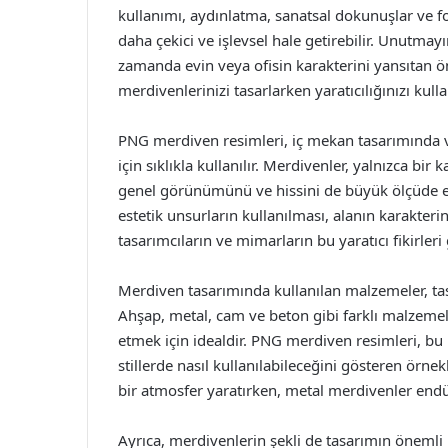
kullanımı, aydınlatma, sanatsal dokunuşlar ve fo
daha çekici ve işlevsel hale getirebilir. Unutmayı
zamanda evin veya ofisin karakterini yansıtan ö
merdivenlerinizi tasarlarken yaratıcılığınızı ku
PNG merdiven resimleri, iç mekan tasarımında v
için sıklıkla kullanılır. Merdivenler, yalnızca 
genel görünümünü ve hissini de büyük ölçüde et
estetik unsurların kullanılması, alanın karakteri
tasarımcıların ve mimarların bu yaratıcı fikirleri
Merdiven tasarımında kullanılan malzemeler, tasa
Ahşap, metal, cam ve beton gibi farklı malzem
etmek için idealdir. PNG merdiven resimleri, bu m
stillerde nasıl kullanılabileceğini gösteren örn
bir atmosfer yaratırken, metal merdivenler endü
Ayrıca, merdivenlerin şekli de tasarımın önemli b