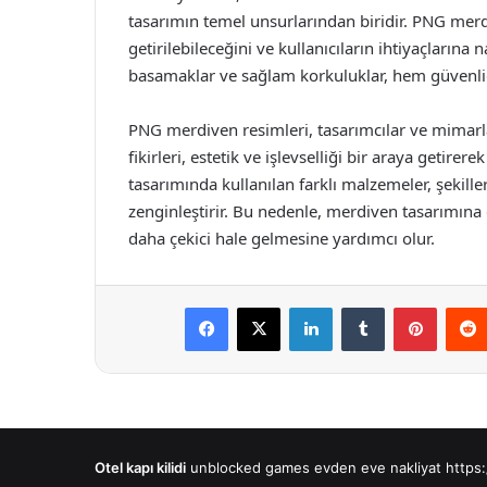
tasarımın temel unsurlarından biridir. PNG merdi
getirilebileceğini ve kullanıcıların ihtiyaçlarına 
basamaklar ve sağlam korkuluklar, hem güvenliğ
PNG merdiven resimleri, tasarımcılar ve mimarlar
fikirleri, estetik ve işlevselliği bir araya getire
tasarımında kullanılan farklı malzemeler, şekil
zenginleştirir. Bu nedenle, merdiven tasarımına da
daha çekici hale gelmesine yardımcı olur.
Facebook
X
LinkedIn
Tumblr
Pintere
Otel kapı kilidi
unblocked games
evden eve nakliyat
https: