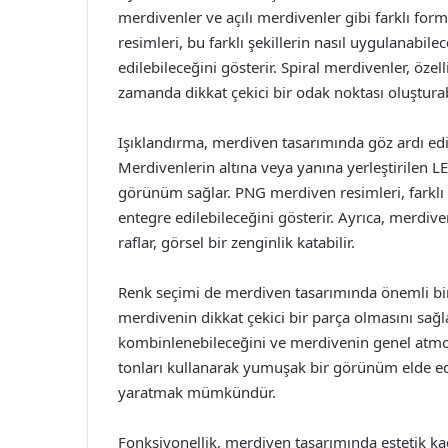
merdivenler ve açılı merdivenler gibi farklı for
resimleri, bu farklı şekillerin nasıl uygulanabil
edilebileceğini gösterir. Spiral merdivenler, özel
zamanda dikkat çekici bir odak noktası oluşturabi
Işıklandırma, merdiven tasarımında göz ardı ed
Merdivenlerin altına veya yanına yerleştirilen LE
görünüm sağlar. PNG merdiven resimleri, farklı
entegre edilebileceğini gösterir. Ayrıca, merdive
raflar, görsel bir zenginlik katabilir.
Renk seçimi de merdiven tasarımında önemli bir r
merdivenin dikkat çekici bir parça olmasını sağla
kombinlenebileceğini ve merdivenin genel atmosfe
tonları kullanarak yumuşak bir görünüm elde edeb
yaratmak mümkündür.
Fonksiyonellik, merdiven tasarımında estetik kad