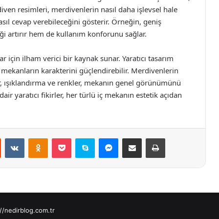
ven resimleri, merdivenlerin nasıl daha işlevsel hale
nasıl cevap verebileceğini gösterir. Örneğin, geniş
i artırır hem de kullanım konforunu sağlar.
 için ilham verici bir kaynak sunar. Yaratıcı tasarım
rek mekanların karakterini güçlendirebilir. Merdivenlerin
ler, ışıklandırma ve renkler, mekanın genel görünümünü
ir yaratıcı fikirler, her türlü iç mekanın estetik açıdan
st
Reddit
VKontakte
Odnoklassniki
Pocket
Skype
Messenger
E-Posta ile paylaş
Yazdır
//nedirblog.com.tr