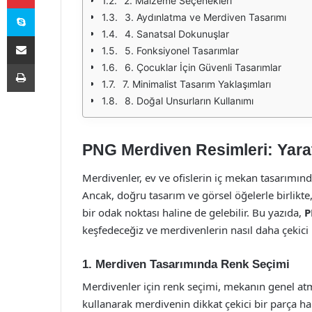
2. Malzeme Seçenekleri
Skype
3. Aydınlatma ve Merdiven Tasarımı
4. Sanatsal Dokunuşlar
E-Posta ile paylaş
5. Fonksiyonel Tasarımlar
Yazdır
6. Çocuklar İçin Güvenli Tasarımlar
7. Minimalist Tasarım Yaklaşımları
8. Doğal Unsurların Kullanımı
PNG Merdiven Resimleri: Yaratı
Merdivenler, ev ve ofislerin iç mekan tasarımında
Ancak, doğru tasarım ve görsel öğelerle birlikte
bir odak noktası haline de gelebilir. Bu yazıda,
P
keşfedeceğiz ve merdivenlerin nasıl daha çekici h
1. Merdiven Tasarımında Renk Seçimi
Merdivenler için renk seçimi, mekanın genel atm
kullanarak merdivenin dikkat çekici bir parça ha