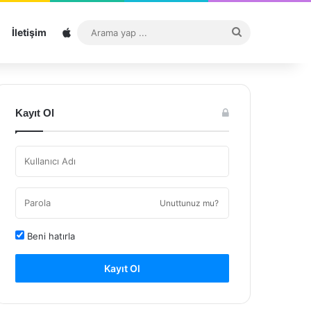
Sitemap
Arama
İletişim
yap
...
Kayıt Ol
Unuttunuz mu?
Beni hatırla
Kayıt Ol