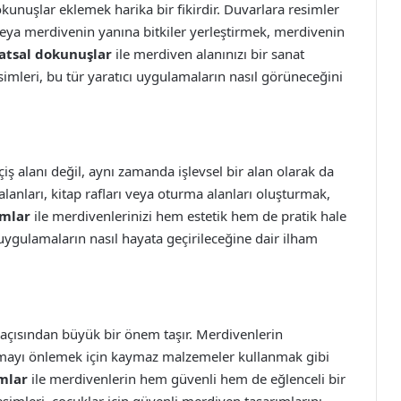
okunuşlar eklemek harika bir fikirdir. Duvarlara resimler
ya merdivenin yanına bitkiler yerleştirmek, merdivenin
atsal dokunuşlar
ile merdiven alanınızı bir sanat
imleri, bu tür yaratıcı uygulamaların nasıl görüneceğini
ş alanı değil, aynı zamanda işlevsel bir alan olarak da
lanları, kitap rafları veya oturma alanları oluşturmak,
ımlar
ile merdivenlerinizi hem estetik hem de pratik hale
 uygulamaların nasıl hayata geçirileceğine dair ilham
 açısından büyük bir önem taşır. Merdivenlerin
ymayı önlemek için kaymaz malzemeler kullanmak gibi
mlar
ile merdivenlerin hem güvenli hem de eğlenceli bir
simleri, çocuklar için güvenli merdiven tasarımlarını