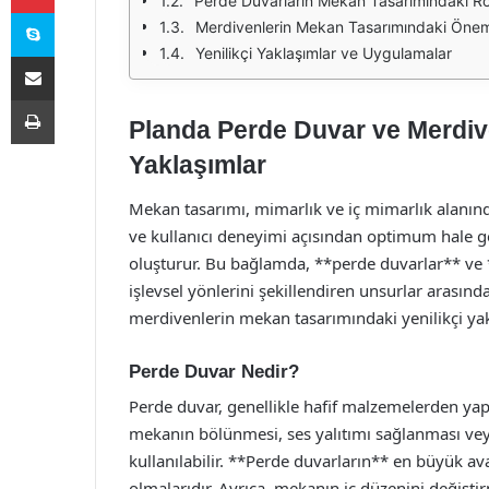
Perde Duvarların Mekan Tasarımındaki Ro
Skype
Merdivenlerin Mekan Tasarımındaki Önem
Yenilikçi Yaklaşımlar ve Uygulamalar
E-Posta ile paylaş
Yazdır
Planda Perde Duvar ve Merdiv
Yaklaşımlar
Mekan tasarımı, mimarlık ve iç mimarlık alanında 
ve kullanıcı deneyimi açısından optimum hale ge
oluşturur. Bu bağlamda, **perde duvarlar** v
işlevsel yönlerini şekillendiren unsurlar arasınd
merdivenlerin mekan tasarımındaki yenilikçi yak
Perde Duvar Nedir?
Perde duvar, genellikle hafif malzemelerden yap
mekanın bölünmesi, ses yalıtımı sağlanması vey
kullanılabilir. **Perde duvarların** en büyük avan
olmalarıdır. Ayrıca, mekanın iç düzenini değişti