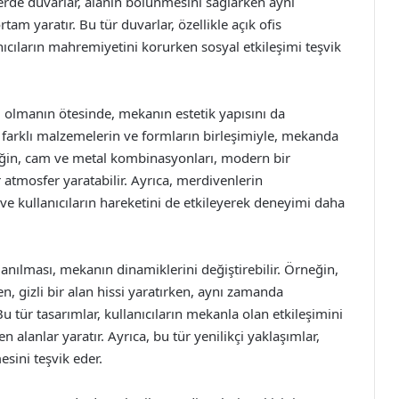
perde duvarlar, alanın bölünmesini sağlarken aynı
am yaratır. Bu tür duvarlar, özellikle açık ofis
ıcıların mahremiyetini korurken sosyal etkileşimi teşvik
u olmanın ötesinde, mekanın estetik yapısını da
ı, farklı malzemelerin ve formların birleşimiyle, mekanda
rneğin, cam ve metal kombinasyonları, modern bir
atmosfer yaratabilir. Ayrıca, merdivenlerin
ve kullanıcıların hareketini de etkileyerek deneyimi daha
anılması, mekanın dinamiklerini değiştirebilir. Örneğin,
n, gizli bir alan hissi yaratırken, aynı zamanda
u tür tasarımlar, kullanıcıların mekanla olan etkileşimini
n alanlar yaratır. Ayrıca, bu tür yenilikçi yaklaşımlar,
sini teşvik eder.