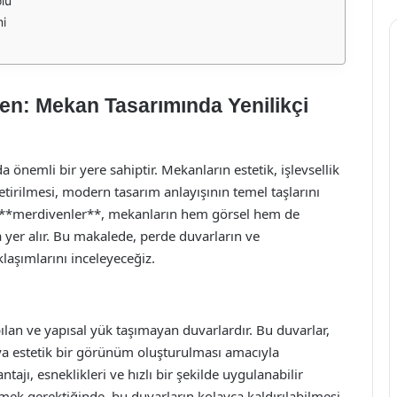
lü
i
en: Mekan Tasarımında Yenilikçi
önemli bir yere sahiptir. Mekanların estetik, işlevsellik
tirilmesi, modern tasarım anlayışının temel taşlarını
e **merdivenler**, mekanların hem görsel hem de
a yer alır. Bu makalede, perde duvarların ve
laşımlarını inceleyeceğiz.
ılan ve yapısal yük taşımayan duvarlardır. Bu duvarlar,
a estetik bir görünüm oluşturulması amacıyla
tajı, esneklikleri ve hızlı bir şekilde uygulanabilir
rmek gerektiğinde, bu duvarların kolayca kaldırılabilmesi