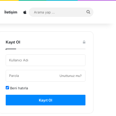
Sitemap
Arama
İletişim
yap
...
Kayıt Ol
Unuttunuz mu?
Beni hatırla
Kayıt Ol