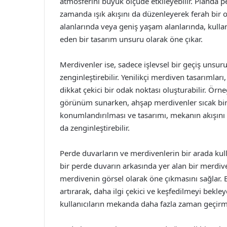
atmosferini büyük ölçüde etkileyebilir. Planda 
zamanda ışık akışını da düzenleyerek ferah bir ort
alanlarında veya geniş yaşam alanlarında, kullan
eden bir tasarım unsuru olarak öne çıkar.
Merdivenler ise, sadece işlevsel bir geçiş unsur
zenginleştirebilir. Yenilikçi merdiven tasarımlar
dikkat çekici bir odak noktası oluşturabilir. Ö
görünüm sunarken, ahşap merdivenler sıcak bir 
konumlandırılması ve tasarımı, mekanın akışını 
da zenginleştirebilir.
Perde duvarların ve merdivenlerin bir arada kull
bir perde duvarın arkasında yer alan bir merdive
merdivenin görsel olarak öne çıkmasını sağlar. B
artırarak, daha ilgi çekici ve keşfedilmeyi bekleye
kullanıcıların mekanda daha fazla zaman geçirme