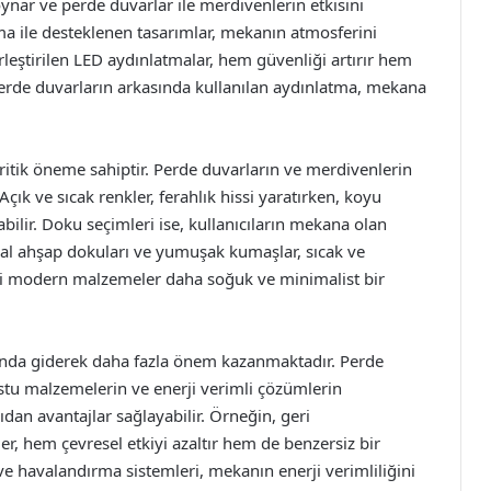
nar ve perde duvarlar ile merdivenlerin etkisini
atma ile desteklenen tasarımlar, mekanın atmosferini
rleştirilen LED aydınlatmalar, hem güvenliği artırır hem
perde duvarların arkasında kullanılan aydınlatma, mekana
itik öneme sahiptir. Perde duvarların ve merdivenlerin
Açık ve sıcak renkler, ferahlık hissi yaratırken, koyu
bilir. Doku seçimleri ise, kullanıcıların mekana olan
ğal ahşap dokuları ve yumuşak kumaşlar, sıcak ve
bi modern malzemeler daha soğuk ve minimalist bir
ında giderek daha fazla önem kazanmaktadır. Perde
stu malzemelerin ve enerji verimli çözümlerin
dan avantajlar sağlayabilir. Örneğin, geri
, hem çevresel etkiyi azaltır hem de benzersiz bir
ve havalandırma sistemleri, mekanın enerji verimliliğini