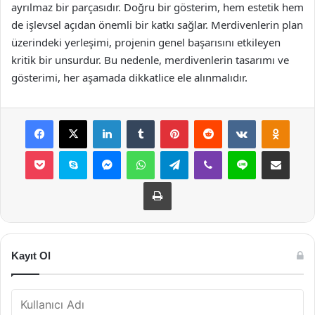
ayrılmaz bir parçasıdır. Doğru bir gösterim, hem estetik hem
de işlevsel açıdan önemli bir katkı sağlar. Merdivenlerin plan
üzerindeki yerleşimi, projenin genel başarısını etkileyen
kritik bir unsurdur. Bu nedenle, merdivenlerin tasarımı ve
gösterimi, her aşamada dikkatlice ele alınmalıdır.
Facebook
X
LinkedIn
Tumblr
Pinterest
Reddit
VKontakte
Odnok
Pocket
Skype
Messenger
WhatsApp
Telegram
Viber
Line
E-Posta ile payla
Yazdır
Kayıt Ol