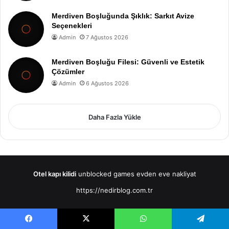
Merdiven Boşluğunda Şıklık: Sarkıt Avize
Seçenekleri
Admin
7 Ağustos 2026
Merdiven Boşluğu Filesi: Güvenli ve Estetik
Çözümler
Admin
6 Ağustos 2026
Daha Fazla Yükle
Otel kapı kilidi
unblocked games
evden eve nakliyat
https://nedirblog.com.tr
Facebook
X
WhatsApp
Telegram