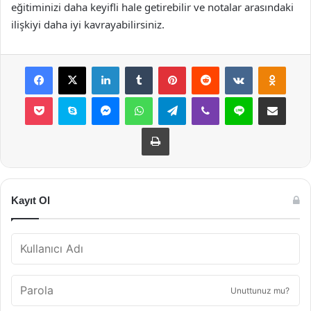
eğitiminizi daha keyifli hale getirebilir ve notalar arasındaki
ilişkiyi daha iyi kavrayabilirsiniz.
Facebook
X
LinkedIn
Tumblr
Pinterest
Reddit
VKontakte
Odnok
Pocket
Skype
Messenger
WhatsApp
Telegram
Viber
Line
E-Posta ile payla
Yazdır
Kayıt Ol
Unuttunuz mu?