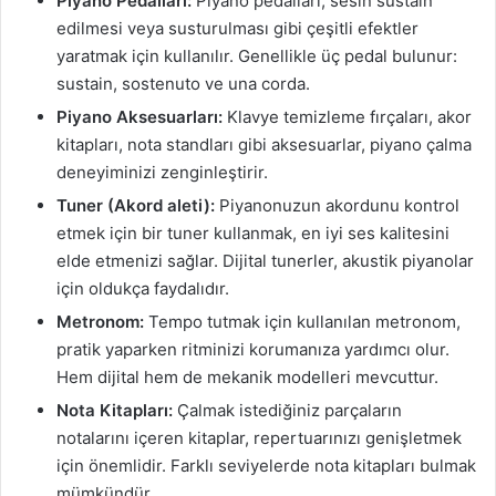
Piyano Pedalları:
Piyano pedalları, sesin sustain
edilmesi veya susturulması gibi çeşitli efektler
yaratmak için kullanılır. Genellikle üç pedal bulunur:
sustain, sostenuto ve una corda.
Piyano Aksesuarları:
Klavye temizleme fırçaları, akor
kitapları, nota standları gibi aksesuarlar, piyano çalma
deneyiminizi zenginleştirir.
Tuner (Akord aleti):
Piyanonuzun akordunu kontrol
etmek için bir tuner kullanmak, en iyi ses kalitesini
elde etmenizi sağlar. Dijital tunerler, akustik piyanolar
için oldukça faydalıdır.
Metronom:
Tempo tutmak için kullanılan metronom,
pratik yaparken ritminizi korumanıza yardımcı olur.
Hem dijital hem de mekanik modelleri mevcuttur.
Nota Kitapları:
Çalmak istediğiniz parçaların
notalarını içeren kitaplar, repertuarınızı genişletmek
için önemlidir. Farklı seviyelerde nota kitapları bulmak
mümkündür.