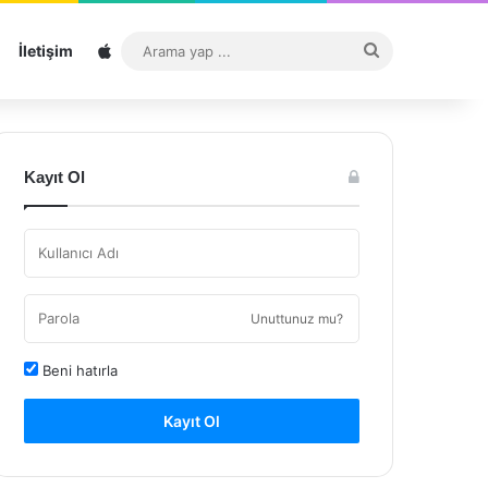
Sitemap
Arama
İletişim
yap
...
Kayıt Ol
Unuttunuz mu?
Beni hatırla
Kayıt Ol