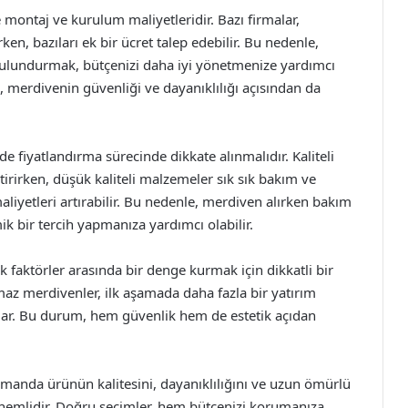
e montaj ve kurulum maliyetleridir. Bazı firmalar,
en, bazıları ek bir ücret talep edebilir. Bu nedenle,
ulundurmak, bütçenizi daha iyi yönetmenize yardımcı
 merdivenin güvenliği ve dayanıklılığı açısından da
 fiyatlandırma sürecinde dikkate alınmalıdır. Kaliteli
irirken, düşük kaliteli malzemeler sık sık bakım ve
liyetleri artırabilir. Bu nedenle, merdiven alırken bakım
 bir tercih yapmanıza yardımcı olabilir.
 faktörler arasında bir denge kurmak için dikkatli bir
maz merdivenler, ilk aşamada daha fazla bir yatırım
ğlar. Bu durum, hem güvenlik hem de estetik açıdan
 zamanda ürünün kalitesini, dayanıklılığını ve uzun ömürlü
emlidir. Doğru seçimler, hem bütçenizi korumanıza