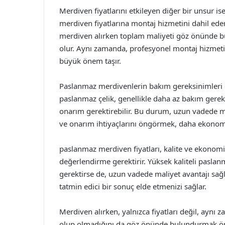
Merdiven fiyatlarını etkileyen diğer bir unsur is
merdiven fiyatlarına montaj hizmetini dahil ederk
merdiven alırken toplam maliyeti göz önünde b
olur. Aynı zamanda, profesyonel montaj hizmeti,
büyük önem taşır.
Paslanmaz merdivenlerin bakım gereksinimleri de
paslanmaz çelik, genellikle daha az bakım gerekt
onarım gerektirebilir. Bu durum, uzun vadede ma
ve onarım ihtiyaçlarını öngörmek, daha ekonomik
paslanmaz merdiven fiyatları, kalite ve ekonomik
değerlendirme gerektirir. Yüksek kaliteli paslan
gerektirse de, uzun vadede maliyet avantajı sa
tatmin edici bir sonuç elde etmenizi sağlar.
Merdiven alırken, yalnızca fiyatları değil, aynı
olup olmadığını da göz önünde bulundurmak ön