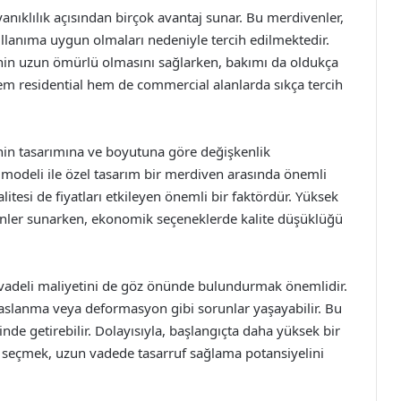
ıklılık açısından birçok avantaj sunar. Bu merdivenler,
llanıma uygun olmaları nedeniyle tercih edilmektedir.
enin uzun ömürlü olmasını sağlarken, bakımı da oldukça
em residential hem de commercial alanlarda sıkça tercih
enin tasarımına ve boyutuna göre değişkenlik
modeli ile özel tasarım bir merdiven arasında önemli
kalitesi de fiyatları etkileyen önemli bir faktördür. Yüksek
rünler sunarken, ekonomik seçeneklerde kalite düşüklüğü
vadeli maliyetini de göz önünde bulundurmak önemlidir.
paslanma veya deformasyon gibi sorunlar yaşayabilir. Bu
de getirebilir. Dolayısıyla, başlangıçta daha yüksek bir
n seçmek, uzun vadede tasarruf sağlama potansiyelini