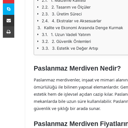
1. Malzeme Kalitesi
Skype
2. Tasarım ve Ölçüler
3. Üretim Süreci
E-Posta ile paylaş
4. Ekstralar ve Aksesuarlar
Yazdır
Kalite ve Ekonomi Arasında Denge Kurmak
1. Uzun Vadeli Yatırım
2. Güvenlik Önlemleri
3. Estetik ve Değer Artışı
Paslanmaz Merdiven Nedir?
Paslanmaz merdivenler, inşaat ve mimari alanınd
ömürlülüğü ile bilinen yapısal elemanlardır. Gene
estetik hem de işlevsel açıdan cazip kılar. Pasla
mekanlarda bile uzun süre kullanılabilir. Pasla
güvenlik ve şıklığı bir arada sunar.
Paslanmaz Merdiven Fiyatların