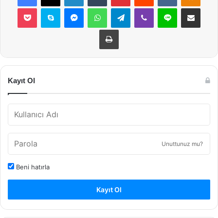
Pocket
Skype
Messenger
WhatsApp
Telegram
Viber
Line
E-Posta ile payla
Yazdır
Kayıt Ol
Unuttunuz mu?
Beni hatırla
Kayıt Ol