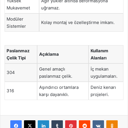
Yüksek
Ağır yükler altında deformasyona
Mukavemet
uğramaz.
Modüler
Kolay montaj ve özelleştirme imkanı.
Sistemler
Paslanmaz
Kullanım
Açıklama
Çelik Tipi
Alanları
Genel amaçlı
İç mekan
304
paslanmaz çelik.
uygulamaları.
Aşındırıcı ortamlara
Deniz kenarı
316
karşı dayanıklı.
projeleri.
Facebook
X
LinkedIn
Tumblr
Pinterest
Reddit
VKontakte
Odnok