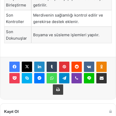
Birleştirme
getirilir.
Son
Merdivenin sağlamlığı kontrol edilir ve
Kontroller
gerekirse destek eklenir.
Son
Boyama ve süsleme işlemleri yapılır.
Dokunuşlar
Facebook
X
LinkedIn
Tumblr
Pinterest
Reddit
VKontakte
Odnok
Pocket
Skype
Messenger
WhatsApp
Telegram
Viber
Line
E-Posta ile payla
Yazdır
Kayıt Ol