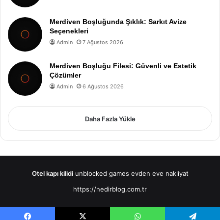
Merdiven Boşluğunda Şıklık: Sarkıt Avize
Seçenekleri
Admin
7 Ağustos 2026
Merdiven Boşluğu Filesi: Güvenli ve Estetik
Çözümler
Admin
6 Ağustos 2026
Daha Fazla Yükle
Otel kapı kilidi
unblocked games
evden eve nakliyat
https://nedirblog.com.tr