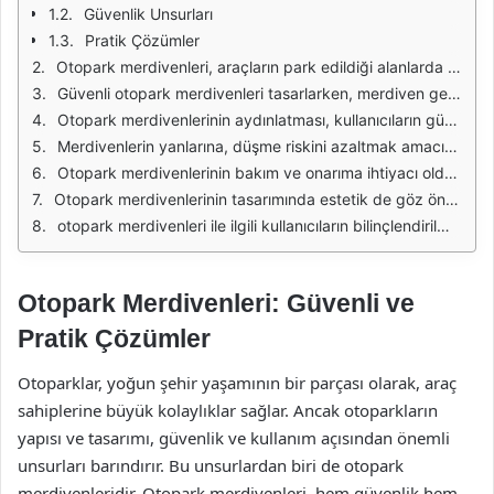
Güvenlik Unsurları
Pratik Çözümler
Otopark merdivenleri, araçların park edildiği alanlarda güvenli bir geçiş sağlamak amacıyla önemli bir yapı elemanıdır. Bu merdivenler, hem araç sahiplerinin hem de yaya trafiğini dikkate alarak tasarlanmalıdır. Kullanıcıların bu alanlarda güvenli bir şekilde hareket edebilmeleri için merdivenlerin yapımında dikkat edilmesi gereken bazı unsurlar bulunmaktadır. Özellikle, merdivenlerin kaymaz yüzeylere sahip olması, düşme riskini minimize etmekte büyük rol oynamaktadır.
Güvenli otopark merdivenleri tasarlarken, merdiven genişliği ve basamak yüksekliği gibi ölçütler de büyük önem taşır. Standartlara uygun olarak yapılan merdivenler, kullanıcıların rahat bir şekilde inip çıkmalarını sağlar. Bu bağlamda, merdivenlerin en az 1 metre genişliğinde olması ve basamak yüksekliğinin 15 cm'yi geçmemesi önerilmektedir. Böylece, merdiven kullanımında hem konfor hem de güvenlik sağlanmış olur.
Otopark merdivenlerinin aydınlatması, kullanıcıların güvenliği için kritik bir faktördür. Yetersiz aydınlatma, özellikle gece saatlerinde merdiven kullanımını zorlaştırır ve kazalara sebep olabilir. Bu nedenle, merdivenlerin bulunduğu alanlarda yeterli aydınlatma sistemlerinin kurulması ve düzenli olarak kontrol edilmesi gerekmektedir. LED aydınlatma tercih edilmesi, enerji tasarrufu sağlarken aynı zamanda daha iyi bir görüş imkanı sunar.
Merdivenlerin yanlarına, düşme riskini azaltmak amacıyla korkuluklar eklenmesi de oldukça önemlidir. Korkuluklar, özellikle yaşlı bireyler ve çocuklar için büyük bir koruma sağlar. Korkulukların yüksekliği, merdivenin basamak yüksekliğiyle orantılı olarak tasarlanmalı ve sağlam bir malzemeden üretilmelidir. Ayrıca, korkulukların düzenli olarak kontrol edilmesi, uzun ömürlü ve güvenli bir kullanım sağlar.
Otopark merdivenlerinin bakım ve onarıma ihtiyacı olduğu zamanlarda, bu işlemlerin zamanında yapılması gerekmektedir. Merdivenlerin yüzeyinde oluşabilecek aşınmalar ve çatlaklar, zamanla daha büyük sorunlara yol açabilir. Bu nedenle, periyodik olarak merdivenlerin kontrol edilmesi ve gerekli bakım işlemlerinin uygulanması, hem güvenliği artırır hem de maliyetleri düşürür.
Otopark merdivenlerinin tasarımında estetik de göz önünde bulundurulmalıdır. Kullanıcıların merdivenleri kullanırken kendilerini rahat hissetmeleri için görsel olarak hoş bir ortam sunulmalıdır. Renk uyumu, malzeme seçimi ve çevre düzenlemesi, merdivenlerin estetik açıdan daha çekici hale gelmesine yardımcı olur. Bu sayede, otoparkın genel görünümü de olumlu yönde etkilenmiş olur.
otopark merdivenleri ile ilgili kullanıcıların bilinçlendirilmesi de oldukça önemlidir. Otopark alanlarında yer alan bilgilendirici tabelalar, kullanıcıların merdivenleri daha dikkatli ve güvenli bir şekilde kullanmalarını sağlayabilir. Ayrıca, güvenli merdiven kullanımı ile ilgili eğitimler ve bilgilendirme broşürleri dağıtmak, kazaların önlenmesine katkıda bulunabilir.
Otopark Merdivenleri: Güvenli ve
Pratik Çözümler
Otoparklar, yoğun şehir yaşamının bir parçası olarak, araç
sahiplerine büyük kolaylıklar sağlar. Ancak otoparkların
yapısı ve tasarımı, güvenlik ve kullanım açısından önemli
unsurları barındırır. Bu unsurlardan biri de otopark
merdivenleridir. Otopark merdivenleri, hem güvenlik hem