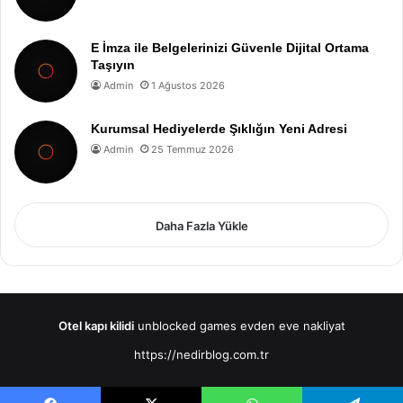
E İmza ile Belgelerinizi Güvenle Dijital Ortama
Taşıyın
Admin
1 Ağustos 2026
Kurumsal Hediyelerde Şıklığın Yeni Adresi
Admin
25 Temmuz 2026
Daha Fazla Yükle
Otel kapı kilidi
unblocked games
evden eve nakliyat
https://nedirblog.com.tr