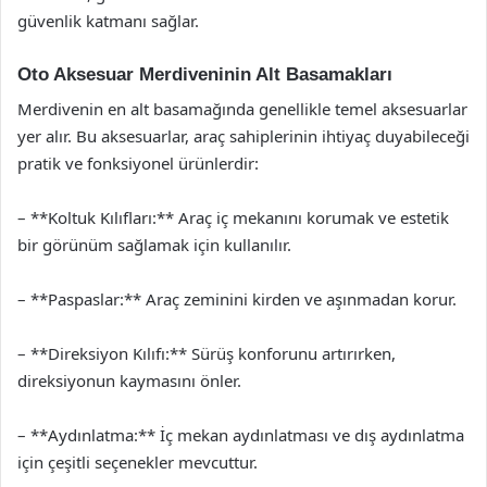
güvenlik katmanı sağlar.
Oto Aksesuar Merdiveninin Alt Basamakları
Merdivenin en alt basamağında genellikle temel aksesuarlar
yer alır. Bu aksesuarlar, araç sahiplerinin ihtiyaç duyabileceği
pratik ve fonksiyonel ürünlerdir:
– **Koltuk Kılıfları:** Araç iç mekanını korumak ve estetik
bir görünüm sağlamak için kullanılır.
– **Paspaslar:** Araç zeminini kirden ve aşınmadan korur.
– **Direksiyon Kılıfı:** Sürüş konforunu artırırken,
direksiyonun kaymasını önler.
– **Aydınlatma:** İç mekan aydınlatması ve dış aydınlatma
için çeşitli seçenekler mevcuttur.