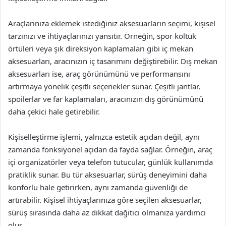
Araçlarınıza eklemek istediğiniz aksesuarların seçimi, kişisel
tarzınızı ve ihtiyaçlarınızı yansıtır. Örneğin, spor koltuk
örtüleri veya şık direksiyon kaplamaları gibi iç mekan
aksesuarları, aracınızın iç tasarımını değiştirebilir. Dış mekan
aksesuarları ise, araç görünümünü ve performansını
artırmaya yönelik çeşitli seçenekler sunar. Çeşitli jantlar,
spoilerlar ve far kaplamaları, aracınızın dış görünümünü
daha çekici hale getirebilir.
Kişiselleştirme işlemi, yalnızca estetik açıdan değil, aynı
zamanda fonksiyonel açıdan da fayda sağlar. Örneğin, araç
içi organizatörler veya telefon tutucular, günlük kullanımda
pratiklik sunar. Bu tür aksesuarlar, sürüş deneyimini daha
konforlu hale getirirken, aynı zamanda güvenliği de
artırabilir. Kişisel ihtiyaçlarınıza göre seçilen aksesuarlar,
sürüş sırasında daha az dikkat dağıtıcı olmanıza yardımcı
olur.