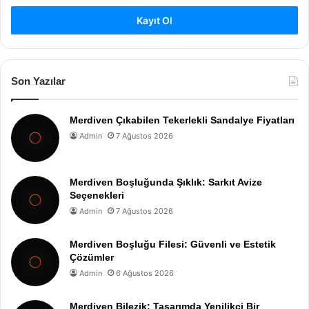
Kayıt Ol
Son Yazılar
Merdiven Çıkabilen Tekerlekli Sandalye Fiyatları
Admin
7 Ağustos 2026
Merdiven Boşluğunda Şıklık: Sarkıt Avize
Seçenekleri
Admin
7 Ağustos 2026
Merdiven Boşluğu Filesi: Güvenli ve Estetik
Çözümler
Admin
6 Ağustos 2026
Merdiven Bilezik: Tasarımda Yenilikçi Bir