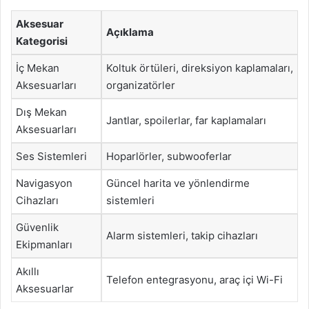
Aksesuar
Açıklama
Kategorisi
İç Mekan
Koltuk örtüleri, direksiyon kaplamaları,
Aksesuarları
organizatörler
Dış Mekan
Jantlar, spoilerlar, far kaplamaları
Aksesuarları
Ses Sistemleri
Hoparlörler, subwooferlar
Navigasyon
Güncel harita ve yönlendirme
Cihazları
sistemleri
Güvenlik
Alarm sistemleri, takip cihazları
Ekipmanları
Akıllı
Telefon entegrasyonu, araç içi Wi-Fi
Aksesuarlar