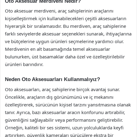
Oto Aksesuar Merdiveni Nedir?
Oto aksesuar merdiveni, araç sahiplerinin araçlarını
kişiselleştirmek için kullanabilecekleri çeşitli aksesuarların
hiyerarşik bir sıralamasıdır. Bu merdiven, araç sahiplerine
farklı seviyelerde aksesuar seçenekleri sunarak, ihtiyaçlarına
ve bütçelerine uygun ürünleri seçmelerine yardımcı olur.
Merdivenin en alt basamağında temel aksesuarlar
bulunurken, üst basamaklar daha özel ve özelleştirilebilir
ürünleri barındırır.
Neden Oto Aksesuarları Kullanmalıyız?
Oto aksesuarları, araç sahiplerine birçok avantaj sunar.
Öncelikle, araçların dış görünümünü ve iç mekanını
özelleştirerek, sürücünün kişisel tarzını yansıtmasına olanak
tanır. Ayrıca, bazı aksesuarlar aracın konforunu artırabilir,
güvenliğini sağlayabilir veya performansını geliştirebilir.
Örneğin, kaliteli bir ses sistemi, uzun yolculuklarda keyfi
artırırken, güvenlik kameraları sürücülere ekstra bir