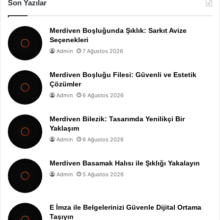
Son Yazılar
Merdiven Boşluğunda Şıklık: Sarkıt Avize
Seçenekleri
Admin
7 Ağustos 2026
Merdiven Boşluğu Filesi: Güvenli ve Estetik
Çözümler
Admin
6 Ağustos 2026
Merdiven Bilezik: Tasarımda Yenilikçi Bir
Yaklaşım
Admin
6 Ağustos 2026
Merdiven Basamak Halısı ile Şıklığı Yakalayın
Admin
5 Ağustos 2026
E İmza ile Belgelerinizi Güvenle Dijital Ortama
Taşıyın