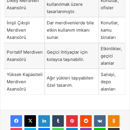
Dikey Merdiven
Konutlar,
kullanılmak üzere
Asansörü
ofisler
tasarlanmıştır.
İnişli Çıkışlı
Dar merdivenlerde bile
Konutlar,
Merdiven
etkin kullanım imkanı
kamu
Asansörü
sunar.
binaları
Etkinlikler,
Portatif Merdiven
Geçici ihtiyaçlar için
geçici
Asansörü
kolayca taşınabilir.
alanlar
Yüksek Kapasiteli
Sanayi,
Ağır yükleri taşıyabilen
Merdiven
depo
özel tasarım.
Asansörü
alanları
Facebook
X
LinkedIn
Tumblr
Pinterest
Reddit
VKontakte
Odnok
Pocket
Skype
Messenger
WhatsApp
Telegram
Viber
Line
E-Posta ile payla