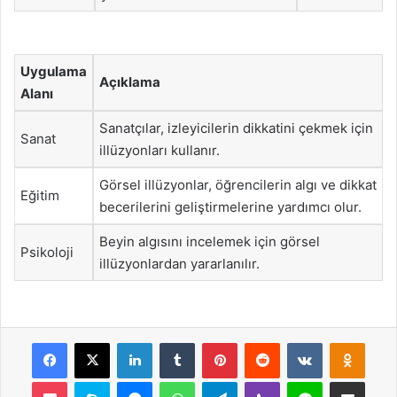
Uygulama
Açıklama
Alanı
Sanatçılar, izleyicilerin dikkatini çekmek için
Sanat
illüzyonları kullanır.
Görsel illüzyonlar, öğrencilerin algı ve dikkat
Eğitim
becerilerini geliştirmelerine yardımcı olur.
Beyin algısını incelemek için görsel
Psikoloji
illüzyonlardan yararlanılır.
Facebook
X
LinkedIn
Tumblr
Pinterest
Reddit
VKontakte
Odnok
Pocket
Skype
Messenger
WhatsApp
Telegram
Viber
Line
E-Posta ile payla