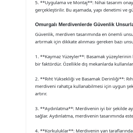
5. **Uygulama ve Montaj**: Nihai tasarım onayl
gerçekleştirilir. Bu aşamada, yapı denetimi ve g
Omurgalı Merdivenlerde Güvenlik Unsurla
Güvenlik, merdiven tasarımında en önemli unsur
artırmak için dikkate alınması gereken bazı unsu
1. **Kaymaz Yüzeyler**: Basamak yüzeylerinin k
bir faktördür. Özellikle dış mekanlarda kullanıl
2. **Rıht Yüksekliği ve Basamak Derinliği**: Rıht
merdiveni rahatça kullanabilmesi için uygun şeki
artırır.
3. **Aydınlatma**: Merdivenin iyi bir şekilde ay
sağlar. Aydınlatma, merdivenin tasarımında esteti
4. **Korkuluklar**: Merdivenin yan taraflarınd