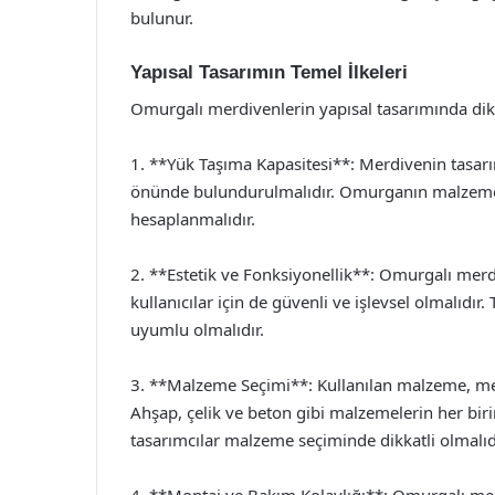
bulunur.
Yapısal Tasarımın Temel İlkeleri
Omurgalı merdivenlerin yapısal tasarımında dikk
1. **Yük Taşıma Kapasitesi**: Merdivenin tasarım
önünde bulundurulmalıdır. Omurganın malzemesi 
hesaplanmalıdır.
2. **Estetik ve Fonksiyonellik**: Omurgalı merdi
kullanıcılar için de güvenli ve işlevsel olmalıd
uyumlu olmalıdır.
3. **Malzeme Seçimi**: Kullanılan malzeme, mer
Ahşap, çelik ve beton gibi malzemelerin her birin
tasarımcılar malzeme seçiminde dikkatli olmalıd
4. **Montaj ve Bakım Kolaylığı**: Omurgalı mer