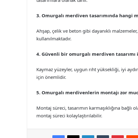
tasarımlara olanak tanır.
3. Omurgalı merdiven tasarımında hangi ma
Ahşap, çelik ve beton gibi dayanıklı malzemeler
kullanılmaktadır.
4. Güvenli bir omurgalı merdiven tasarımı i
Kaymaz yüzeyler, uygun rıht yüksekliği, iyi aydı
için önemlidir.
5. Omurgalı merdivenlerin montajı zor mu
Montaj süreci, tasarımın karmaşıklığına bağlı ol
montaj süreci kolaylaştırılabilir.
Facebook
X
LinkedIn
Tumblr
Pintere