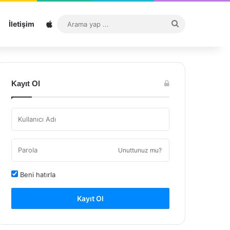
Sitemap
Arama
İletişim
yap
...
Kayıt Ol
Unuttunuz mu?
Beni hatırla
Kayıt Ol