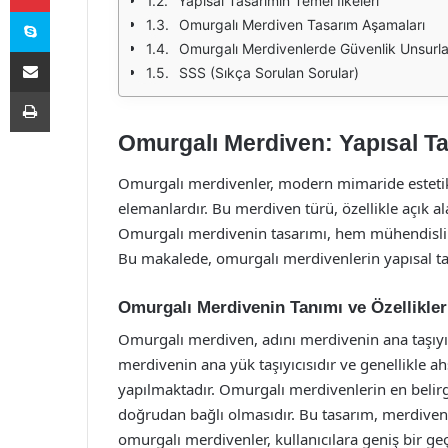
Yapısal Tasarımın Temel İlkeleri
Skype
Omurgalı Merdiven Tasarım Aşamaları
Omurgalı Merdivenlerde Güvenlik Unsurla
E-Posta ile paylaş
SSS (Sıkça Sorulan Sorular)
Yazdır
Omurgalı Merdiven: Yapısal Tas
Omurgalı merdivenler, modern mimaride estetik v
elemanlardır. Bu merdiven türü, özellikle açık a
Omurgalı merdivenin tasarımı, hem mühendislik 
Bu makalede, omurgalı merdivenlerin yapısal tasa
Omurgalı Merdivenin Tanımı ve Özellikler
Omurgalı merdiven, adını merdivenin ana taşıyı
merdivenin ana yük taşıyıcısıdır ve genellikle a
yapılmaktadır. Omurgalı merdivenlerin en belir
doğrudan bağlı olmasıdır. Bu tasarım, merdiveni
omurgalı merdivenler, kullanıcılara geniş bir g