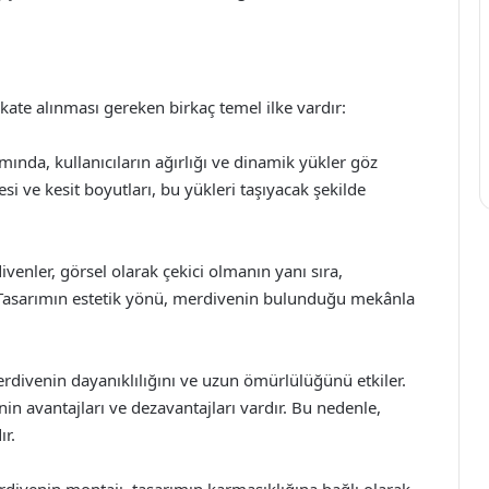
ate alınması gereken birkaç temel ilke vardır:
ında, kullanıcıların ağırlığı ve dinamik yükler göz
ve kesit boyutları, bu yükleri taşıyacak şekilde
venler, görsel olarak çekici olmanın yanı sıra,
ır. Tasarımın estetik yönü, merdivenin bulunduğu mekânla
divenin dayanıklılığını ve uzun ömürlülüğünü etkiler.
in avantajları ve dezavantajları vardır. Bu nedenle,
ır.
divenin montajı, tasarımın karmaşıklığına bağlı olarak