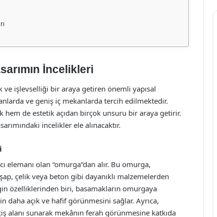
rı
arımın İncelikleri
e işlevselliği bir araya getiren önemli yapısal
lanlarda ve geniş iç mekanlarda tercih edilmektedir.
hem de estetik açıdan birçok unsuru bir araya getirir.
rımındaki incelikler ele alınacaktır.
i
cı elemanı olan “omurga”dan alır. Bu omurga,
hşap, çelik veya beton gibi dayanıklı malzemelerden
gin özelliklerinden biri, basamakların omurgaya
n daha açık ve hafif görünmesini sağlar. Ayrıca,
eçiş alanı sunarak mekânın ferah görünmesine katkıda