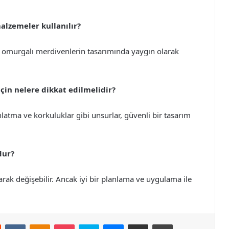
lzemeler kullanılır?
, omurgalı merdivenlerin tasarımında yaygın olarak
çin nelere dikkat edilmelidir?
nlatma ve korkuluklar gibi unsurlar, güvenli bir tasarım
dur?
arak değişebilir. Ancak iyi bir planlama ve uygulama ile
st
Reddit
VKontakte
Odnoklassniki
Pocket
Skype
Messenger
E-Posta ile paylaş
Yazdır