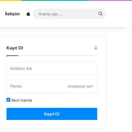
Sitemap
Arama
İletişim
yap
...
Kayıt Ol
Unuttunuz mu?
Beni hatırla
Kayıt Ol