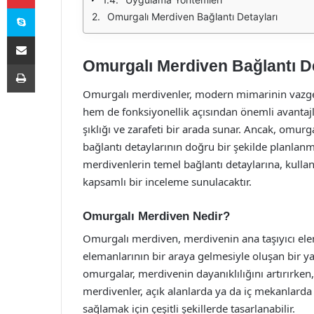
Skype
Omurgalı Merdiven Bağlantı Detayları
E-Posta ile paylaş
Omurgalı Merdiven Bağlantı De
Yazdır
Omurgalı merdivenler, modern mimarinin vazgeçi
hem de fonksiyonellik açısından önemli avantajl
şıklığı ve zarafeti bir arada sunar. Ancak, omurg
bağlantı detaylarının doğru bir şekilde planla
merdivenlerin temel bağlantı detaylarına, kull
kapsamlı bir inceleme sunulacaktır.
Omurgalı Merdiven Nedir?
Omurgalı merdiven, merdivenin ana taşıyıcı el
elemanlarının bir araya gelmesiyle oluşan bir y
omurgalar, merdivenin dayanıklılığını artırırken
merdivenler, açık alanlarda ya da iç mekanlarda 
sağlamak için çeşitli şekillerde tasarlanabilir.