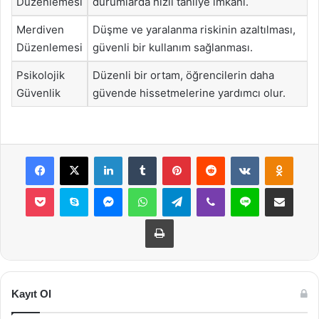
Düzenlemesi
durumlarda hızlı tahliye imkanı.
Merdiven
Düşme ve yaralanma riskinin azaltılması,
Düzenlemesi
güvenli bir kullanım sağlanması.
Psikolojik
Düzenli bir ortam, öğrencilerin daha
Güvenlik
güvende hissetmelerine yardımcı olur.
Facebook
X
LinkedIn
Tumblr
Pinterest
Reddit
VKontakte
Odnok
Pocket
Skype
Messenger
WhatsApp
Telegram
Viber
Line
E-Posta ile payla
Yazdır
Kayıt Ol