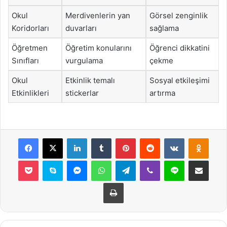
Okul
Merdivenlerin yan
Görsel zenginlik
Koridorları
duvarları
sağlama
Öğretmen
Öğretim konularını
Öğrenci dikkatini
Sınıfları
vurgulama
çekme
Okul
Etkinlik temalı
Sosyal etkileşimi
Etkinlikleri
stickerlar
artırma
Facebook
X
LinkedIn
Tumblr
Pinterest
Reddit
VKontakte
Odnok
Pocket
Skype
Messenger
WhatsApp
Telegram
Viber
Line
E-Posta ile payla
Yazdır