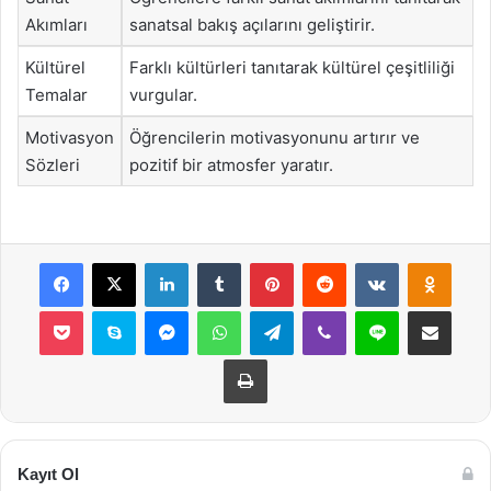
Akımları
sanatsal bakış açılarını geliştirir.
Kültürel
Farklı kültürleri tanıtarak kültürel çeşitliliği
Temalar
vurgular.
Motivasyon
Öğrencilerin motivasyonunu artırır ve
Sözleri
pozitif bir atmosfer yaratır.
Facebook
X
LinkedIn
Tumblr
Pinterest
Reddit
VKontakte
Odnok
Pocket
Skype
Messenger
WhatsApp
Telegram
Viber
Line
E-Posta ile payla
Yazdır
Kayıt Ol