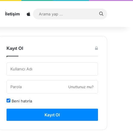
Sitemap
Arama
İletişim
yap
...
Kayıt Ol
Unuttunuz mu?
Beni hatırla
Kayıt Ol