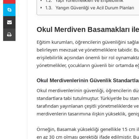
Yapı Yönetmelikleri ve Erişilebilirlik
Skype
Yangın Güvenliği ve Acil Durum Planları
E-Posta ile paylaş
Okul Merdiven Basamakları ile 
Yazdır
Eğitim kurumları, öğrencilerin güvenliğini sağlam
belirleyen mevzuat ve yönetmeliklere tabidir. 
erişilebilirlik açısından önemli bir rol oynamakt
yönetmelikler, çocukların güvenli bir ortamda eğ
Okul Merdivenlerinin Güvenlik Standartla
Okul merdivenlerinin güvenliği, öğrencilerin düş
standartlara tabi tutulmuştur. Türkiye’de bu stan
tarafından yayınlanan çeşitli yönetmeliklerde ve
merdivenlerin tasarımına ilişkin yükseklik, genişl
Örneğin, Basamak yüksekliği genellikle 15 cm il
en az 30 cm olması gerektiği ifade edilmiştir. Bu