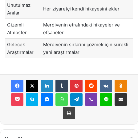
Unutulmaz
Her ziyaretçi kendi hikayesini ekler
Anılar
Gizemli
Merdivenin etrafındaki hikayeler ve
Atmosfer
efsaneler
Gelecek
Merdivenin sırlarını çözmek için sürekli
Araştırmalar
yeni araştırmalar
Facebook
X
LinkedIn
Tumblr
Pinterest
Reddit
VKontakte
Odnok
Pocket
Skype
Messenger
WhatsApp
Telegram
Viber
Line
E-Posta ile payla
Yazdır