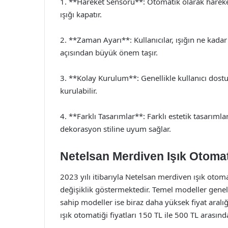
1. **Hareket Sensörü**: Otomatik olarak hareket
ışığı kapatır.
2. **Zaman Ayarı**: Kullanıcılar, ışığın ne kadar 
açısından büyük önem taşır.
3. **Kolay Kurulum**: Genellikle kullanıcı dostu 
kurulabilir.
4. **Farklı Tasarımlar**: Farklı estetik tasarımla
dekorasyon stiline uyum sağlar.
Netelsan Merdiven Işık Otomati
2023 yılı itibarıyla Netelsan merdiven ışık otoma
değişiklik göstermektedir. Temel modeller genell
sahip modeller ise biraz daha yüksek fiyat aral
ışık otomatiği fiyatları 150 TL ile 500 TL arasın