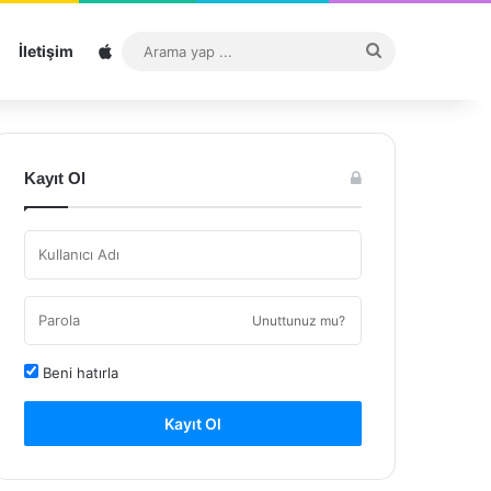
Sitemap
Arama
İletişim
yap
...
Kayıt Ol
Unuttunuz mu?
Beni hatırla
Kayıt Ol