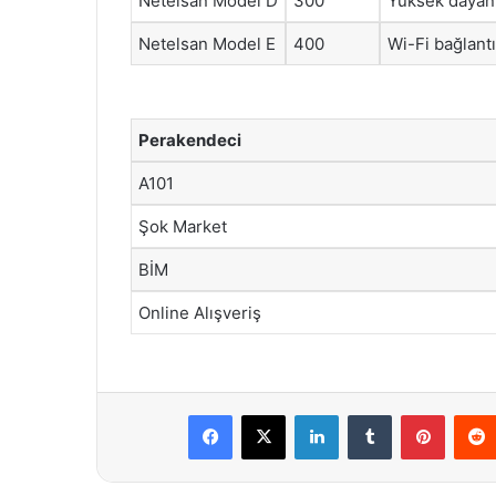
Netelsan Model D
300
Yüksek dayanı
Netelsan Model E
400
Wi-Fi bağlantı
Perakendeci
A101
Şok Market
BİM
Online Alışveriş
Facebook
X
LinkedIn
Tumblr
Pintere