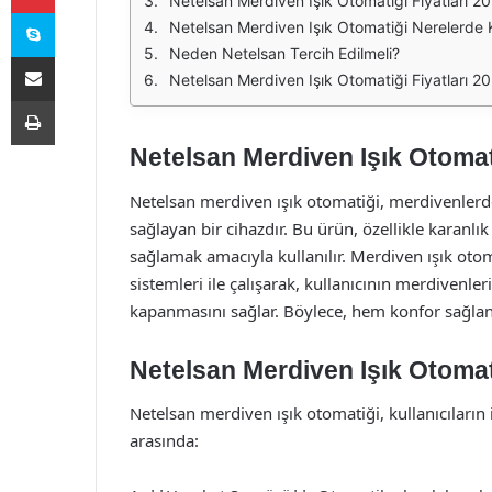
Netelsan Merdiven Işık Otomatiği Fiyatları 2
Skype
Netelsan Merdiven Işık Otomatiği Nerelerde Ku
Neden Netelsan Tercih Edilmeli?
E-Posta ile paylaş
Netelsan Merdiven Işık Otomatiği Fiyatları 2
Yazdır
Netelsan Merdiven Işık Otomat
Netelsan merdiven ışık otomatiği, merdivenlerd
sağlayan bir cihazdır. Bu ürün, özellikle karanlı
sağlamak amacıyla kullanılır. Merdiven ışık otom
sistemleri ile çalışarak, kullanıcının merdivenle
kapanmasını sağlar. Böylece, hem konfor sağlanı
Netelsan Merdiven Işık Otomati
Netelsan merdiven ışık otomatiği, kullanıcıların i
arasında: