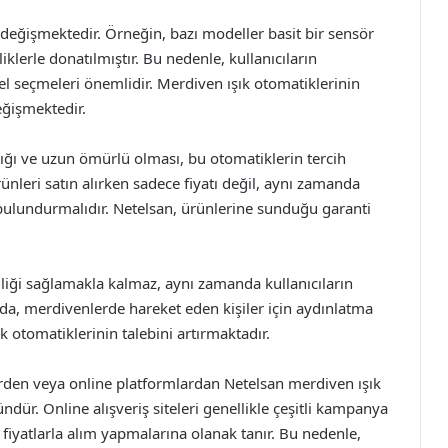
k değişmektedir. Örneğin, bazı modeller basit bir sensör
iklerle donatılmıştır. Bu nedenle, kullanıcıların
el seçmeleri önemlidir. Merdiven ışık otomatiklerinin
değişmektedir.
lığı ve uzun ömürlü olması, bu otomatiklerin tercih
rünleri satın alırken sadece fiyatı değil, aynı zamanda
bulundurmalıdır. Netelsan, ürünlerine sunduğu garanti
iliği sağlamakla kalmaz, aynı zamanda kullanıcıların
arda, merdivenlerde hareket eden kişiler için aydınlatma
 otomatiklerinin talebini artırmaktadır.
erden veya online platformlardan Netelsan merdiven ışık
dür. Online alışveriş siteleri genellikle çeşitli kampanya
 fiyatlarla alım yapmalarına olanak tanır. Bu nedenle,