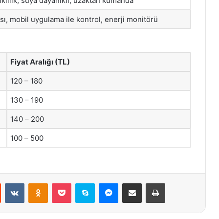
klılık, suya dayanıklı, uzaktan kumanda
sı, mobil uygulama ile kontrol, enerji monitörü
Fiyat Aralığı (TL)
120 – 180
130 – 190
140 – 200
100 – 500
st
Reddit
VKontakte
Odnoklassniki
Pocket
Skype
Messenger
E-Posta ile paylaş
Yazdır