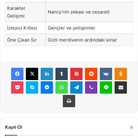
Karakter
Nancy’nin zekası ve cesareti
Gelişimi
İzleyici Kitlesi
Gençler ve yetişkinler
Öne Çıkan Sır
Gizli merdivenin ardındaki sırlar
Facebook
X
LinkedIn
Tumblr
Pinterest
Reddit
VKontakte
Odnok
Pocket
Skype
Messenger
WhatsApp
Telegram
Viber
Line
E-Posta ile payla
Yazdır
Kayıt Ol