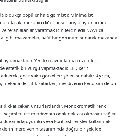
a oldukça popüler hale gelmiştir. Minimalist
landa tutarak, mekanın diğer unsurlarıyla uyum içinde
 ve ferah alanlar yaratmak için tercih edilir. Ayrıca,
tal gibi malzemeler, hafif bir görünüm sunarak mekanda
l oynamaktadır. Yenilikçi aydınlatma çözümleri,
e estetik bir vurgu yapmaktadır. LED şerit
ilerek, gece vakti görsel bir şölen sunabilir. Ayrıca,
r, mekana derinlik katarken, merdivenin kendisini de ön
a dikkat çeken unsurlardandır. Monokromatik renk
k seçimleri ise merdivenin odak noktası olmasını sağlar.
ki duvarlarla uyumlu veya kontrast renkler kullanmak,
klerin merdivenin tasarımında doğru bir şekilde