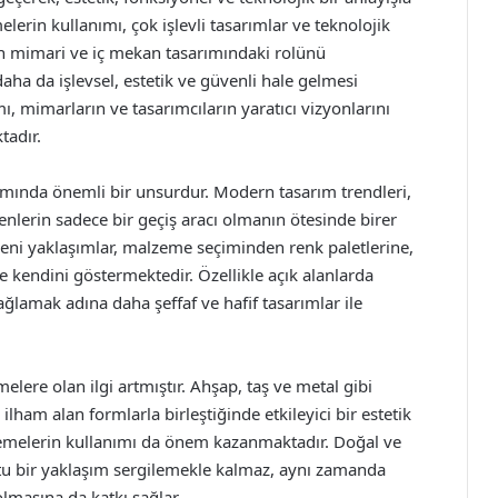
lerin kullanımı, çok işlevli tasarımlar ve teknolojik
in mimari ve iç mekan tasarımındaki rolünü
aha da işlevsel, estetik ve güvenli hale gelmesi
 mimarların ve tasarımcıların yaratıcı vizyonlarını
tadır.
mında önemli bir unsurdur. Modern tasarım trendleri,
ivenlerin sadece bir geçiş aracı olmanın ötesinde birer
yeni yaklaşımlar, malzeme seçiminden renk paletlerine,
kendini göstermektedir. Özellikle açık alanlarda
lamak adına daha şeffaf ve hafif tasarımlar ile
ere olan ilgi artmıştır. Ahşap, taş ve metal gibi
lham alan formlarla birleştiğinde etkileyici bir estetik
emelerin kullanımı da önem kazanmaktadır. Doğal ve
tu bir yaklaşım sergilemekle kalmaz, aynı zamanda
lmasına da katkı sağlar.