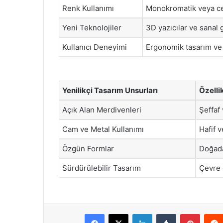
Renk Kullanımı
Monokromatik veya ces
Yeni Teknolojiler
3D yazıcılar ve sanal 
Kullanıcı Deneyimi
Ergonomik tasarım ve g
Yenilikçi Tasarım Unsurları
Özelli
Açık Alan Merdivenleri
Şeffaf
Cam ve Metal Kullanımı
Hafif 
Özgün Formlar
Doğada
Sürdürülebilir Tasarım
Çevre 
Facebook
X
LinkedIn
Tumblr
Pintere