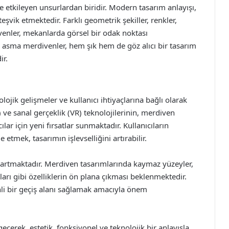
 etkileyen unsurlardan biridir. Modern tasarım anlayışı,
eşvik etmektedir. Farklı geometrik şekiller, renkler,
venler, mekanlarda görsel bir odak noktası
 asma merdivenler, hem şık hem de göz alıcı bir tasarım
ir.
ojik gelişmeler ve kullanıcı ihtiyaçlarına bağlı olarak
R) ve sanal gerçeklik (VR) teknolojilerinin, merdiven
lar için yeni fırsatlar sunmaktadır. Kullanıcıların
tmek, tasarımın işlevselliğini artırabilir.
a artmaktadır. Merdiven tasarımlarında kaymaz yüzeyler,
rı gibi özelliklerin ön plana çıkması beklenmektedir.
enli bir geçiş alanı sağlamak amacıyla önem
eçerek, estetik, fonksiyonel ve teknolojik bir anlayışla