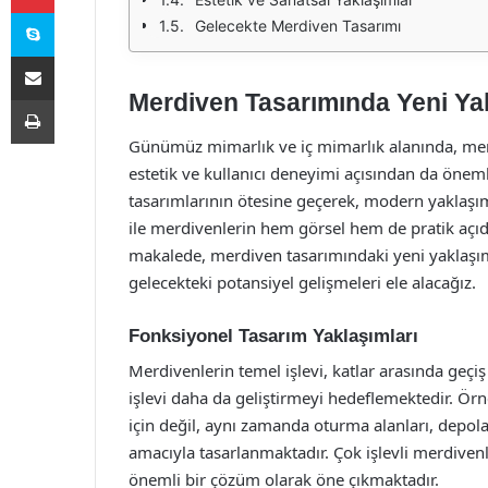
Skype
Gelecekte Merdiven Tasarımı
E-Posta ile paylaş
Merdiven Tasarımında Yeni Ya
Yazdır
Günümüz mimarlık ve iç mimarlık alanında, merdi
estetik ve kullanıcı deneyimi açısından da önem
tasarımlarının ötesine geçerek, modern yaklaşıml
ile merdivenlerin hem görsel hem de pratik açıd
makalede, merdiven tasarımındaki yeni yaklaşım
gelecekteki potansiyel gelişmeleri ele alacağız.
Fonksiyonel Tasarım Yaklaşımları
Merdivenlerin temel işlevi, katlar arasında geç
işlevi daha da geliştirmeyi hedeflemektedir. Ör
için değil, aynı zamanda oturma alanları, depola
amacıyla tasarlanmaktadır. Çok işlevli merdivenl
önemli bir çözüm olarak öne çıkmaktadır.