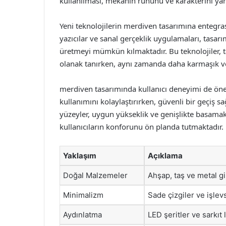
kullanılması, mekanın ruhunu ve karakterini ya
Yeni teknolojilerin merdiven tasarımına entegra
yazıcılar ve sanal gerçeklik uygulamaları, tasar
üretmeyi mümkün kılmaktadır. Bu teknolojiler,
olanak tanırken, aynı zamanda daha karmaşık ve
merdiven tasarımında kullanıcı deneyimi de ön
kullanımını kolaylaştırırken, güvenli bir geçiş 
yüzeyler, uygun yükseklik ve genişlikte basamakl
kullanıcıların konforunu ön planda tutmaktadır.
Yaklaşım
Açıklama
Doğal Malzemeler
Ahşap, taş ve metal g
Minimalizm
Sade çizgiler ve işlevs
Aydınlatma
LED şeritler ve sarkıt