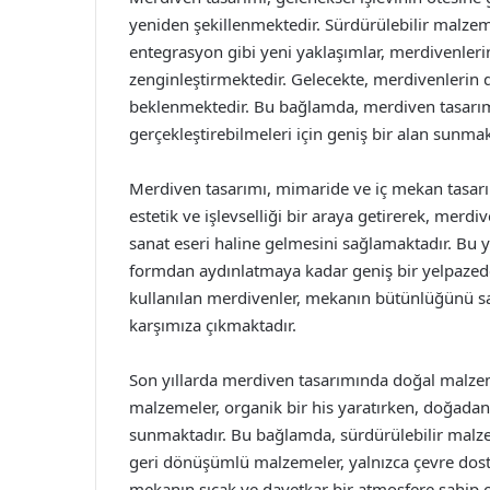
yeniden şekillenmektedir. Sürdürülebilir malzeme
entegrasyon gibi yeni yaklaşımlar, merdivenler
zenginleştirmektedir. Gelecekte, merdivenlerin d
beklenmektedir. Bu bağlamda, merdiven tasarımı,
gerçekleştirebilmeleri için geniş bir alan sunmak
Merdiven tasarımı, mimaride ve iç mekan tasarı
estetik ve işlevselliği bir araya getirerek, merd
sanat eseri haline gelmesini sağlamaktadır. Bu 
formdan aydınlatmaya kadar geniş bir yelpazede 
kullanılan merdivenler, mekanın bütünlüğünü sağ
karşımıza çıkmaktadır.
Son yıllarda merdiven tasarımında doğal malzemel
malzemeler, organik bir his yaratırken, doğadan i
sunmaktadır. Bu bağlamda, sürdürülebilir malz
geri dönüşümlü malzemeler, yalnızca çevre dos
mekanın sıcak ve davetkar bir atmosfere sahip o