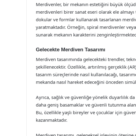
Merdivenler, bir mekanın estetiğini büyük ölçüde
merdivenleri birer sanat eseri olarak ele almayı t
dokular ve formlar kullanarak tasarlanan merdi
yaratmaktadır. Örneğin, spiral merdivenler veya
sunarak mekanın karakterini zenginleştirmekted
Gelecekte Merdiven Tasarımı
Merdiven tasarımında gelecekteki trendler, teknol
şekillenecektir. Özellikle, artırılmış gerçeklik (A
tasarım süreçlerinde nasıl kullanılacağı, tasarımcı
mekanda nasıl hareket edeceğini önceden simüle e
Ayrıca, sağlık ve güvenliğe yönelik duyarlılık d
daha geniş basamaklar ve güvenli tutunma alanla
Bu, özellikle yaşlı bireyler ve çocuklar için güv
kazanmaktadır.
Merdiven tasarımı, geleneksel işlevinin ötesine g