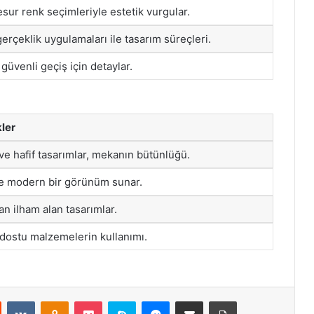
ur renk seçimleriyle estetik vurgular.
gerçeklik uygulamaları ile tasarım süreçleri.
üvenli geçiş için detaylar.
kler
 ve hafif tasarımlar, mekanın bütünlüğü.
ve modern bir görünüm sunar.
n ilham alan tasarımlar.
dostu malzemelerin kullanımı.
st
Reddit
VKontakte
Odnoklassniki
Pocket
Skype
Messenger
E-Posta ile paylaş
Yazdır