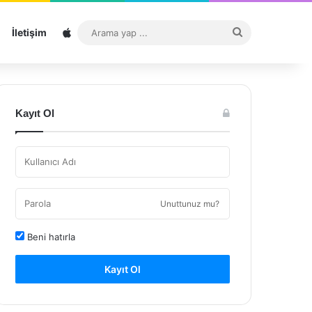
Sitemap
Arama
İletişim
yap
...
Kayıt Ol
Unuttunuz mu?
Beni hatırla
Kayıt Ol