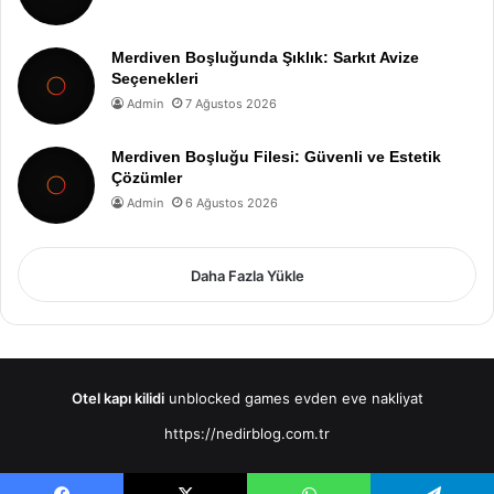
Merdiven Boşluğunda Şıklık: Sarkıt Avize
Seçenekleri
Admin
7 Ağustos 2026
Merdiven Boşluğu Filesi: Güvenli ve Estetik
Çözümler
Admin
6 Ağustos 2026
Daha Fazla Yükle
Otel kapı kilidi
unblocked games
evden eve nakliyat
https://nedirblog.com.tr