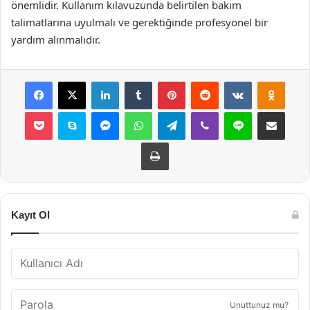
önemlidir. Kullanım kılavuzunda belirtilen bakım
talimatlarına uyulmalı ve gerektiğinde profesyonel bir
yardım alınmalıdır.
Facebook
X
LinkedIn
Tumblr
Pinterest
Reddit
VKontakte
Odnok
Pocket
Skype
Messenger
WhatsApp
Telegram
Viber
Line
E-Posta ile payla
Yazdır
Kayıt Ol
Unuttunuz mu?