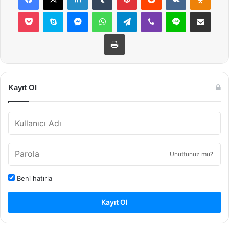
Pocket
Skype
Messenger
WhatsApp
Telegram
Viber
Line
E-Posta ile payla
Yazdır
Kayıt Ol
Unuttunuz mu?
Beni hatırla
Kayıt Ol