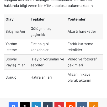
hakkında bilgi veren bir HTML tablosu bulunmaktadır:
Olay
Tepkiler
Yöntemler
Gülüşmeler,
Sıkışma Anı
Abartı hareketler
şaşkınlık
Yardım
Fırtına gibi
Farklı kurtarma
İsteme
kahkahalar
teknikleri
Sosyal
İzleyici yorumları ve
Video ve fotoğraf
Paylaşımlar
espriler
çekimleri
Mizahi hikaye
Sonuç
Hatıra anıları
olarak aktarım
Facebook
X
LinkedIn
Tumblr
Pinterest
Reddit
VKontakte
Odnok