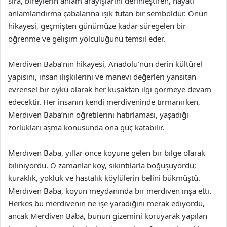
sıra, bireylerin anlam arayışlarını derinleştiren, hayatı
anlamlandırma çabalarına ışık tutan bir semboldür. Onun
hikayesi, geçmişten günümüze kadar süregelen bir
öğrenme ve gelişim yolculuğunu temsil eder.
Merdiven Baba’nın hikayesi, Anadolu’nun derin kültürel
yapısını, insan ilişkilerini ve manevi değerleri yansıtan
evrensel bir öykü olarak her kuşaktan ilgi görmeye devam
edecektir. Her insanın kendi merdiveninde tırmanırken,
Merdiven Baba’nın öğretilerini hatırlaması, yaşadığı
zorlukları aşma konusunda ona güç katabilir.
Merdiven Baba, yıllar önce köyüne gelen bir bilge olarak
biliniyordu. O zamanlar köy, sıkıntılarla boğuşuyordu;
kuraklık, yokluk ve hastalık köylülerin belini bükmüştü.
Merdiven Baba, köyün meydanında bir merdiven inşa etti.
Herkes bu merdivenin ne işe yaradığını merak ediyordu,
ancak Merdiven Baba, bunun gizemini koruyarak yapılan