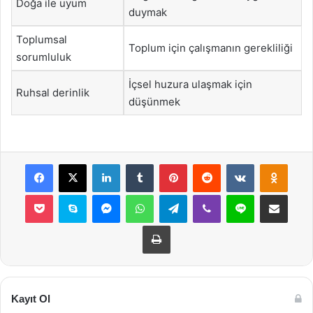
Doğa ile uyum
duymak
Toplumsal
Toplum için çalışmanın gerekliliği
sorumluluk
İçsel huzura ulaşmak için
Ruhsal derinlik
düşünmek
Facebook
X
LinkedIn
Tumblr
Pinterest
Reddit
VKontakte
Odnok
Pocket
Skype
Messenger
WhatsApp
Telegram
Viber
Line
E-Posta ile payla
Yazdır
Kayıt Ol