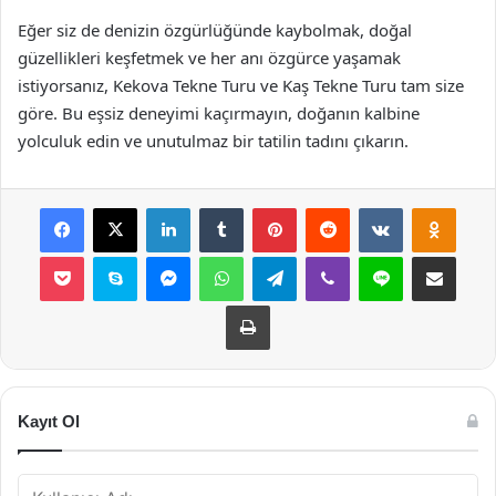
Eğer siz de denizin özgürlüğünde kaybolmak, doğal
güzellikleri keşfetmek ve her anı özgürce yaşamak
istiyorsanız, Kekova Tekne Turu ve Kaş Tekne Turu tam size
göre. Bu eşsiz deneyimi kaçırmayın, doğanın kalbine
yolculuk edin ve unutulmaz bir tatilin tadını çıkarın.
Facebook
X
LinkedIn
Tumblr
Pinterest
Reddit
VKontakte
Odnok
Pocket
Skype
Messenger
WhatsApp
Telegram
Viber
Line
E-Posta ile payla
Yazdır
Kayıt Ol