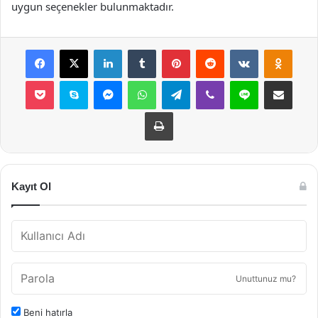
uygun seçenekler bulunmaktadır.
Facebook
X
LinkedIn
Tumblr
Pinterest
Reddit
VKontakte
Odnok
Pocket
Skype
Messenger
WhatsApp
Telegram
Viber
Line
E-Posta ile payla
Yazdır
Kayıt Ol
Unuttunuz mu?
Beni hatırla