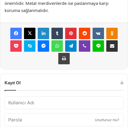
önemlidir. Metal merdivenlerde ise paslanmaya karşı
koruma sağlanmalıdır.
Facebook
X
LinkedIn
Tumblr
Pinterest
Reddit
VKontakte
Odnok
Pocket
Skype
Messenger
WhatsApp
Telegram
Viber
Line
E-Posta ile payla
Yazdır
Kayıt Ol
Unuttunuz mu?