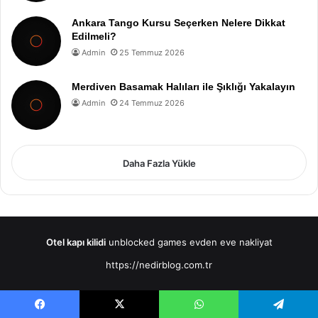
Ankara Tango Kursu Seçerken Nelere Dikkat
Edilmeli?
Admin
25 Temmuz 2026
Merdiven Basamak Halıları ile Şıklığı Yakalayın
Admin
24 Temmuz 2026
Daha Fazla Yükle
Otel kapı kilidi
unblocked games
evden eve nakliyat
https://nedirblog.com.tr