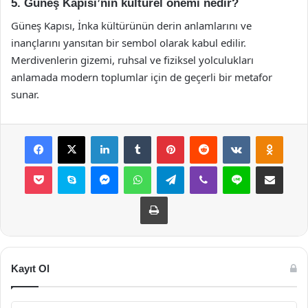
5. Güneş Kapısı’nın kültürel önemi nedir?
Güneş Kapısı, İnka kültürünün derin anlamlarını ve
inançlarını yansıtan bir sembol olarak kabul edilir.
Merdivenlerin gizemi, ruhsal ve fiziksel yolculukları
anlamada modern toplumlar için de geçerli bir metafor
sunar.
Facebook
X
LinkedIn
Tumblr
Pinterest
Reddit
VKontakte
Odnok
Pocket
Skype
Messenger
WhatsApp
Telegram
Viber
Line
E-Posta ile payla
Yazdır
Kayıt Ol