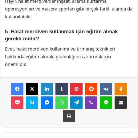
Hayır, halat merdivenler inşaat, arama kurtarma
operasyonları ve macera sporları gibi birçok farklı alanda da
kullanılabilir.
5. Halat merdiven kullanmak için eğitim almak
gerekli midir?
Evet, halat merdiven kullanımı ve tırmanış teknikleri
hakkında eğitim almak, güvenliğinizi artırmak için
önemlidir.
Facebook
X
LinkedIn
Tumblr
Pinterest
Reddit
VKontakte
Odnok
Pocket
Skype
Messenger
WhatsApp
Telegram
Viber
Line
E-Posta ile payla
Yazdır