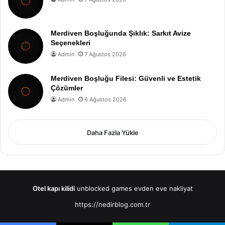
Merdiven Boşluğunda Şıklık: Sarkıt Avize
Seçenekleri
Admin
7 Ağustos 2026
Merdiven Boşluğu Filesi: Güvenli ve Estetik
Çözümler
Admin
6 Ağustos 2026
Daha Fazla Yükle
Otel kapı kilidi
unblocked games
evden eve nakliyat
https://nedirblog.com.tr