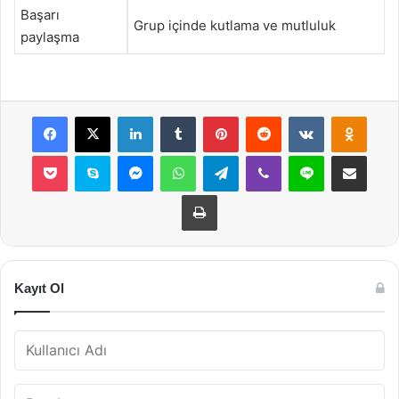
Başarı
Grup içinde kutlama ve mutluluk
paylaşma
Facebook
X
LinkedIn
Tumblr
Pinterest
Reddit
VKontakte
Odnok
Pocket
Skype
Messenger
WhatsApp
Telegram
Viber
Line
E-Posta ile payla
Yazdır
Kayıt Ol