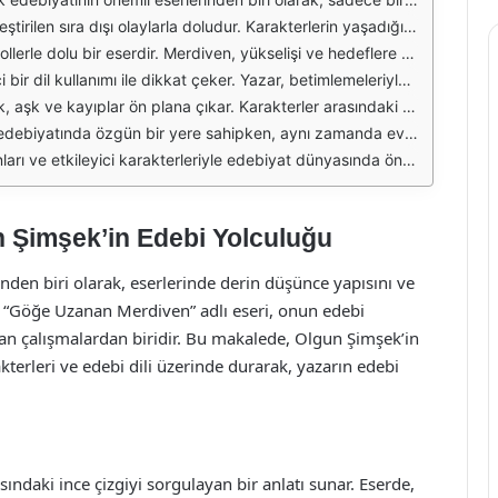
olculuğa çıkarır. Olgun Şimşek, karakterlerinin içsel çatışmalarını ustalıkla işleyerek, okuyucunun empati kurmasını sağlar. Bu yönüyle eser, insan ruhunun karmaşıklığını ve derinliğini gözler önüne serer.
der. Her bir karakter, bu merdivende kendi yolculuğunu yaparken, farklı zorluklarla karşılaşır ve bu zorluklar onları güçlendirir. Bu metafor, okuyucuya hayatta karşılaşılabilecek engellerle başa çıkma konusunda ilham verir.
üncelerini de ustalıkla aktarır. Bu, eserin okuyucu üzerinde kalıcı bir etki bırakmasını sağlar. Duygusal derinlik, okuyucunun esere olan bağlılığını artırır ve karakterlerle duygusal bir bağ kurmasına yardımcı olur.
tanır. Olgun Şimşek, okuyucuya sadece olayları değil, aynı zamanda karakterlerin hislerini ve düşüncelerini de sunarak, daha zengin bir deneyim yaşatır. Bu da eseri sadece bir hikaye olmanın ötesine taşır.
 ilgi görmektedir. Eser, yalnızca bir okuma deneyimi sunmakla kalmaz, aynı zamanda okuyucunun kendi yaşamına dair düşüncelere dalmasına ve kendi merdivenini inşa etmesine olanak tanır.
 değil, aynı zamanda yaşamın anlamı üzerine düşünmeye sevk eden bir yolculuktur. Eser, okuyucularına ilham vererek, kendi hayatlarının merdivenini çıkma cesaretini aşılamaktadır.
 Şimşek’in Edebi Yolculuğu
nden biri olarak, eserlerinde derin düşünce yapısını ve
. “Göğe Uzanan Merdiven” adlı eseri, onun edebi
ıtan çalışmalardan biridir. Bu makalede, Olgun Şimşek’in
terleri ve edebi dili üzerinde durarak, yazarın edebi
ndaki ince çizgiyi sorgulayan bir anlatı sunar. Eserde,