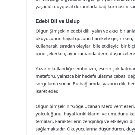
yaşadığı duygusal durumlarla bağ kurmasını sağ
Edebi Dil ve Üslup
Olgun Şimşek’in edebi dili, yalın ve akıcı bir anl
okuyucunun hayal gücünü harekete geçirirken, d
kullanarak, sıradan olayları bile etkileyici bir 
içine çekerken, aynı zamanda derin düşüncelere 
Yazarın kullandığı sembolizm, eserin çok katman
metaforu, yalnızca bir hedefe ulaşma çabası değ
sorgulama sunar. Bu bağlamda, yazarın dili, hem
işaret eder.
Olgun Şimşek’in “Göğe Uzanan Merdiven” eseri, e
yolculuğunu, hayal kırıklıklarını ve umudunu keş
temaları, karakterlerin zenginliği ve etkileyici d
sağlamaktadır. Okuyucularına düşündüren, duygu