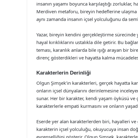
insanın yaşamı boyunca karşılaştığı zorluklar, hay
Merdiven metaforu, bireyin hedeflerine ulaşma 
aynı zamanda insanın içsel yolculuğunu da semb
Yazar, bireyin kendini gerçekleştirme sürecinde y
hayal kırıklıklarını ustalıkla dile getirir. Bu b
teması, karanlık anlarda bile ışığı arayan bir bire
direnç gösterdikleri ve hayatta kalma mücadelesi
Karakterlerin Derinliği
Olgun Şimşek’in karakterleri, gerçek hayatta kar
onların içsel dünyalarını derinlemesine incele
sunar. Her bir karakter, kendi yaşam öyküsü ve ç
karakterlerle empati kurmasını ve onların yaşadı
Eserde yer alan karakterlerden biri, hayalleri ve 
karakterin içsel yolculuğu, okuyucuya insan doğ
evrenselliğini gösterir. Olgun Şimşek, karakterl