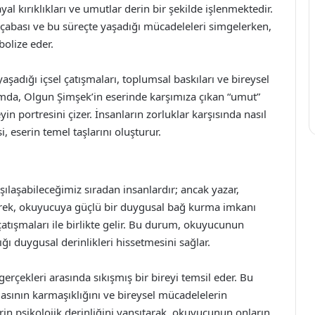
al kırıklıkları ve umutlar derin bir şekilde işlenmektedir.
çabası ve bu süreçte yaşadığı mücadeleleri simgelerken,
olize eder.
aşadığı içsel çatışmaları, toplumsal baskıları ve bireysel
ağlamda, Olgun Şimşek’in eserinde karşımıza çıkan “umut”
yin portresini çizer. İnsanların zorluklar karşısında nasıl
, eserin temel taşlarını oluşturur.
şılaşabileceğimiz sıradan insanlardır; ancak yazar,
yerek, okuyucuya güçlü bir duygusal bağ kurma imkanı
atışmaları ile birlikte gelir. Bu durum, okuyucunun
ğı duygusal derinlikleri hissetmesini sağlar.
gerçekleri arasında sıkışmış bir bireyi temsil eder. Bu
asının karmaşıklığını ve bireysel mücadelelerin
erin psikolojik derinliğini yansıtarak, okuyucunun onların