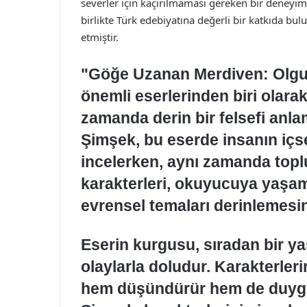
severler için kaçırılmaması gereken bir deneyi
birlikte Türk edebiyatına değerli bir katkıda bu
etmiştir.
"Göğe Uzanan Merdiven: Olgun
önemli eserlerinden biri olarak
zamanda derin bir felsefi anla
Şimşek, bu eserde insanın içsel
incelerken, aynı zamanda topl
karakterleri, okuyucuya yaşam,
evrensel temaları derinlemesine
Eserin kurgusu, sıradan bir yaş
olaylarla doludur. Karakterle
hem düşündürür hem de duygus