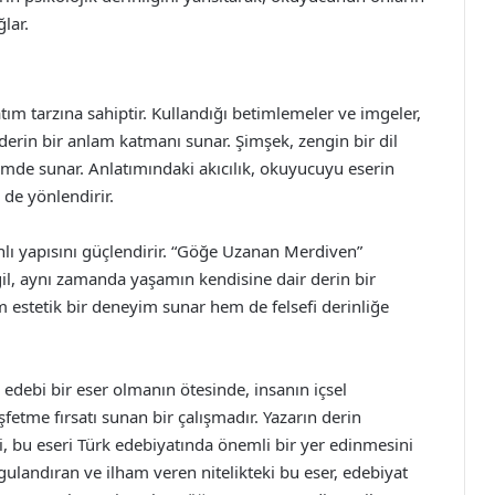
lar.
atım tarzına sahiptir. Kullandığı betimlemeler ve imgeler,
erin bir anlam katmanı sunar. Şimşek, zengin bir dil
biçimde sunar. Anlatımındaki akıcılık, okuyucuyu eserin
de yönlendirir.
lı yapısını güçlendirir. “Göğe Uzanan Merdiven”
il, aynı zamanda yaşamın kendisine dair derin bir
 estetik bir deneyim sunar hem de felsefi derinliğe
debi bir eser olmanın ötesinde, insanın içsel
fetme fırsatı sunan bir çalışmadır. Yazarın derin
ili, bu eseri Türk edebiyatında önemli bir yer edinmesini
landıran ve ilham veren nitelikteki bu eser, edebiyat