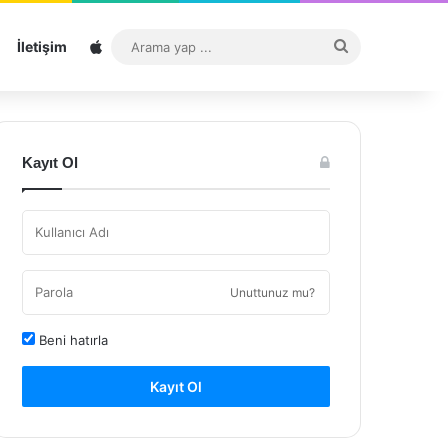
Sitemap
Arama
İletişim
yap
...
Kayıt Ol
Unuttunuz mu?
Beni hatırla
Kayıt Ol