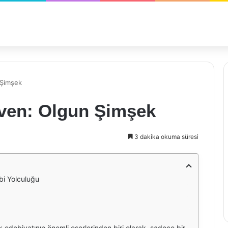
 Şimşek
ven: Olgun Şimşek
3 dakika okuma süresi
i Yolculuğu
şek, bu eserde insanın içsel dünyasını ve insan ilişkilerini incelerken, aynı zamanda toplumsal yapıyı da sorgular. Eserin ana karakterleri, okuyucuya yaşam, sevgi, mutluluk ve acı gibi evrensel temaları derinlemesine hissettirir.