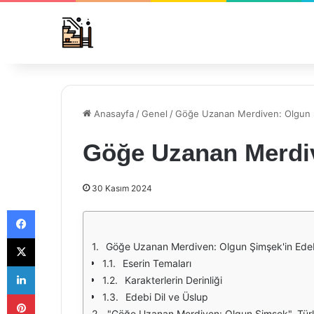
Anasayfa
/
Genel
/
Göğe Uzanan Merdiven: Olgun
Göğe Uzanan Merdi
30 Kasım 2024
Facebook
X
Göğe Uzanan Merdiven: Olgun Şimşek'in Edeb
Eserin Temaları
LinkedIn
Karakterlerin Derinliği
Pinterest
Edebi Dil ve Üslup
"Göğe Uzanan Merdiven: Olgun Şimşek", Türk edebiyatının önemli eserlerinden biri olarak, sadece bir hikaye değil, aynı zamanda derin bir felsefi anlam taşıyan bir yolculuktur. Olgun Şim