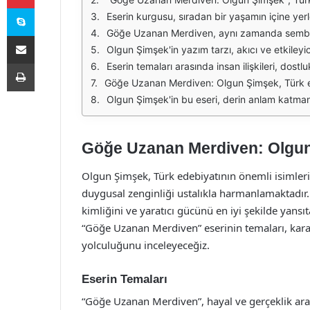
Skype
Eserin kurgusu, sıradan bir yaşamın içine yerleştirilen sıra dışı olaylarla doludur. Karakterlerin yaşadığı dönüşümler, okuyucuyu hem düşündürür hem de duygusal bir y
Göğe Uzanan Merdiven, aynı zamanda sembollerle dolu bir eserdir. Merdiven, yükselişi ve hedeflere ulaşmayı simgelerken, gökyüzü ise hayallerin ve ideallerin peşinden koşmayı temsil e
E-Posta ile paylaş
Olgun Şimşek'in yazım tarzı, akıcı ve etkileyici bir dil kullanımı ile dikkat çeker. Yazar, betimlemeleriyle okuyucunun hayal gücünü harekete geçirirken, karakterlerin içsel düş
Yazdır
Eserin temaları arasında insan ilişkileri, dostluk, aşk ve kayıplar ön plana çıkar. Karakterler arasındaki diyaloglar, bu temaların derinlemesine işlenmesine olanak 
Göğe Uzanan Merdiven: Olgun Şimşek, Türk edebiyatında özgün bir yere sahipken, aynı zamanda evrensel temaları işlemesi nedeniyle farklı kültürlerde de
Olgun Şimşek'in bu eseri, derin anlam katmanları ve etkileyici karakterleriyle edebiyat dünyasında önemli bir yer edinmiştir. Sadece bir hikaye
Göğe Uzanan Merdiven: Olgun
Olgun Şimşek, Türk edebiyatının önemli isimleri
duygusal zenginliği ustalıkla harmanlamaktadır
kimliğini ve yaratıcı gücünü en iyi şekilde yans
“Göğe Uzanan Merdiven” eserinin temaları, karak
yolculuğunu inceleyeceğiz.
Eserin Temaları
“Göğe Uzanan Merdiven”, hayal ve gerçeklik arası